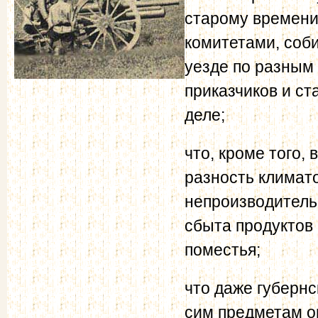
старому времени
комитетами, соб
уезде по разным 
приказчиков и ст
деле;
что, кроме того,
разность климат
непроизводительн
сбыта продуктов
поместья;
что даже губернс
сим предметам о