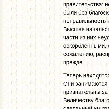
правительства; н
были без благоск
неправильность 
Высшее начальс
части из них неу
оскорбленными, о
сожалению, расп
прежде.
Теперь находятся
Они занимаются 
признательны за
Величеству благо
сделанный им г