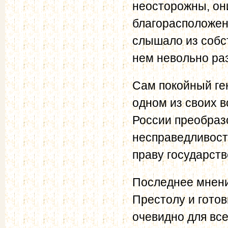
неосторожны, они
благорасположен
слышало из собст
нем невольно ра
Сам покойный г
одном из своих 
России преобразо
несправедливость
праву государст
Последнее мнение
Престолу и гото
очевидно для вс