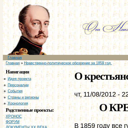
Пе
ос
со
Главное меню
Главная
Вы здесь
Главная
»
Нравственно-политическое обозрение за 1859 год.
Навигация
О крестьянс
Идея проекта
Персоналии
События
чт, 11/08/2012 - 2
Страны и регионы
О КР
Хронология
Родственные проекты:
ХРОНОС
ФОРУМ
В 1859 году все 
ДОКУМЕНТЫ XX ВЕКА