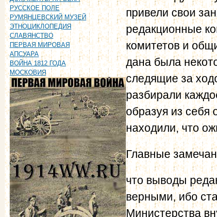
РУССКОЕ ПОЛЕ
привели свои зан
РУМЯНЦЕВСКИЙ МУЗЕЙ
редакционные ко
ЭТНОЦИКЛОПЕДИЯ
СЛАВЯНСТВО
комитетов и общ
ПЕРВАЯ МИРОВАЯ
АПСУАРА
дана была некот
ВОЙНА 1812 ГОДА
МОСКОВИЯ
следящие за ходо
разбирали каждо
образуя из себя
находили, что ож
Главные замечани
что выводы реда
верными, ибо ст
Министерства вн