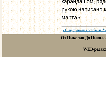
карандашом, ряд
рукою написано 
марта».
‹ О внутреннем состоянии Рос
От Николая До Никола
WEB-редак