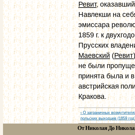
Ревит
, оказавши
Навлекши на себ
эмиссара револю
1859 г. к двухго
Прусских владен
Маевский
(
Ревит
не были пропуще
принята была и 
австрийская пол
Кракова.
‹ О заграничных возмутителя
польских выходцев (1859 год)
От Николая До Никола