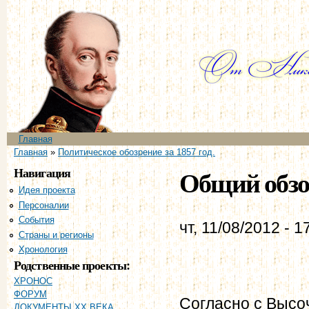
Пе
ос
со
Главное меню
Главная
Вы здесь
Главная
»
Политическое обозрение за 1857 год.
Навигация
Общий обзор
Идея проекта
Персоналии
События
чт, 11/08/2012 - 1
Страны и регионы
Хронология
Родственные проекты:
ХРОНОС
ФОРУМ
Согласно с Выс
ДОКУМЕНТЫ XX ВЕКА