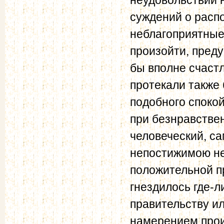
суждений о расп
неблагоприятные 
произойти, пред
бы вполне счастл
протекали также 
подобного спокой
при безнравствен
человеческий, с
непостижимою не
положительной пр
гнездилось где-
правительству и
намерением прои