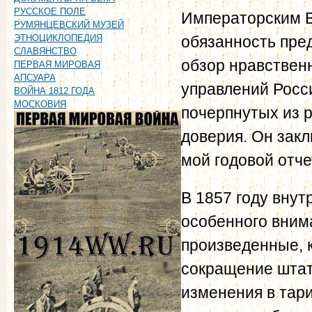
РУССКОЕ ПОЛЕ
Императорским В
РУМЯНЦЕВСКИЙ МУЗЕЙ
обязанность пре
ЭТНОЦИКЛОПЕДИЯ
СЛАВЯНСТВО
обзор нравствен
ПЕРВАЯ МИРОВАЯ
АПСУАРА
управлений Росси
ВОЙНА 1812 ГОДА
МОСКОВИЯ
почерпнутых из 
доверия. Он зак
мой годовой отче
В 1857 году вну
особенного вним
произведенные, 
сокращение штат
изменения в тар