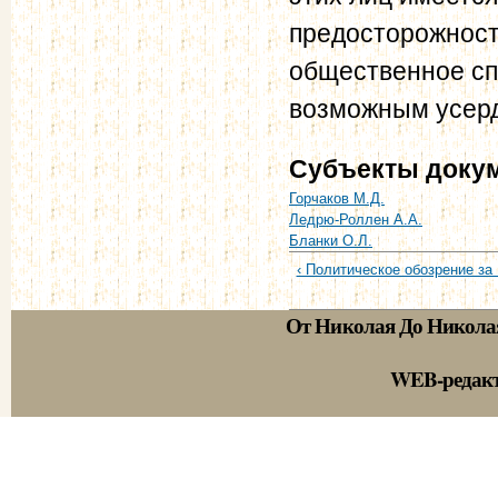
предосторожности
общественное сп
возможным усер
Субъекты доку
Горчаков М.Д.
Ледрю-Роллен А.А.
Бланки О.Л.
‹ Политическое обозрение за 
От Николая До Никола
WEB-редак