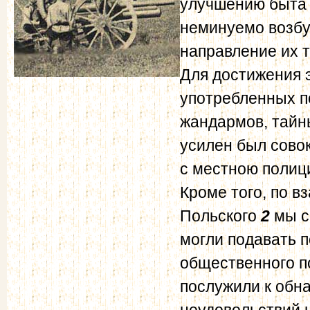
улучшению быта
неминуемо возбу
направление их 
Для достижения э
употребленных п
жандармов, тайн
усилен был сово
с местною полиц
Кроме того, по 
Польского
2
мы с
могли подавать 
общественного п
послужили к обн
неудовольствий 