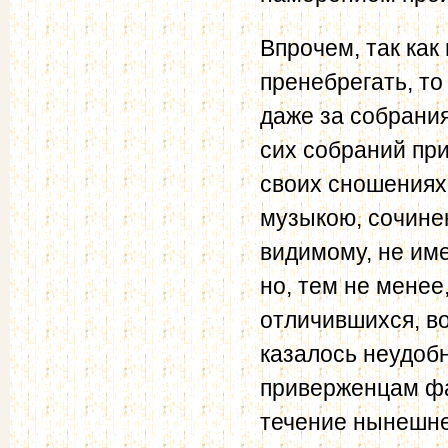
Впрочем, так как
пренебрегать, т
даже за собрани
сих собраний пр
своих сношениях
музыкою, сочинен
видимому, не им
но, тем не мене
отличившихся, во
казалось неудоб
приверженцам фа
течение нынешне