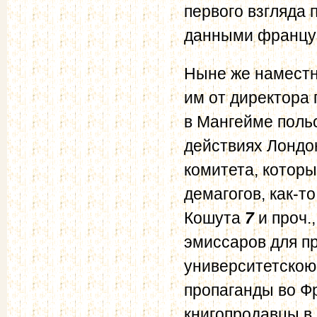
первого взгляда
данными француз
Ныне же наместн
им от директора
в Мангейме поль
действиях Лондо
комитета, которы
демагогов, как-т
Кошута
7
и проч.
эмиссаров для п
университетскою
пропаганды во Ф
книгопродавцы в 