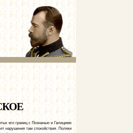
СКОЕ
ытых его границ с Познанью и Галициею
чет нарушения там спокойствия. Поляки