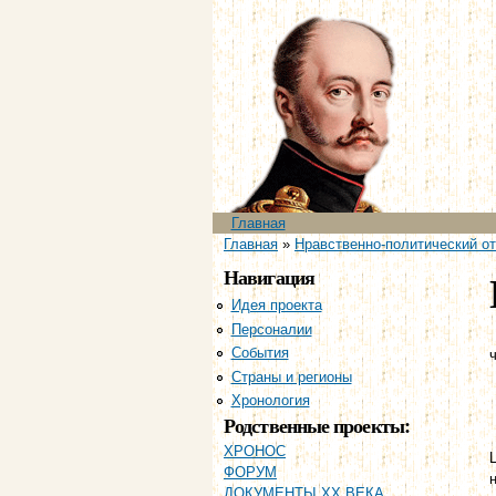
Главное меню
Главная
Вы здесь
Главная
»
Нравственно-политический отч
Навигация
Идея проекта
Персоналии
События
ч
Страны и регионы
Хронология
Родственные проекты:
ХРОНОС
ФОРУМ
ДОКУМЕНТЫ XX ВЕКА