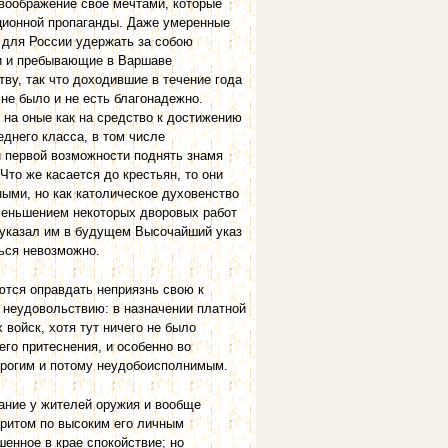
воображение свое мечтами, которые
ционной пропаганды. Даже умеренные
 для России удержать за собою
ли и пребывающие в Варшаве
ву, так что доходившие в течение года
не было и не есть благонадежно.
 на оные как на средство к достижению
днего класса, в том числе
и первой возможности поднять знамя
Что же касается до крестьян, то они
ными, но как католическое духовенство
уменьшением некоторых дворовых работ
и указал им в будущем Высочайший указ
ться невозможно.
ются оправдать неприязнь свою к
 неудовольствию: в назначении платной
войск, хотя тут ничего не было
го притеснения, и особенно во
строгим и потому неудобоисполнимым.
ание у жителей оружия и вообще
притом по высоким его личным
енное в крае спокойствие; но