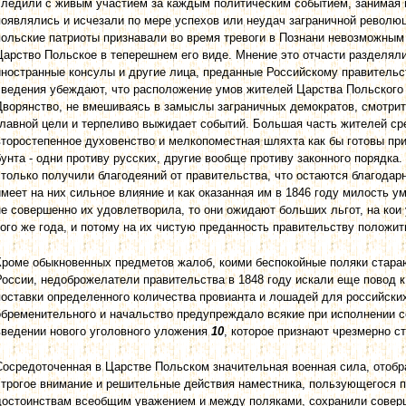
следили с живым участием за каждым политическим событием, занимая 
появлялись и исчезали по мере успехов или неудач заграничной револю
польские патриоты признавали во время тревоги в Познани невозможным
Царство Польское в теперешнем его виде. Мнение это отчасти разделя
иностранные консулы и другие лица, преданные Российскому правительст
сведения убеждают, что расположение умов жителей Царства Польского 
Дворянство, не вмешиваясь в замыслы заграничных демократов, смотрит
главной цели и терпеливо выжидает событий. Большая часть жителей сре
второстепенное духовенство и мелкопоместная шляхта как бы готовы пр
бунта - одни противу русских, другие вообще противу законного порядка. 
столько получили благодеяний от правительства, что остаются благодар
имеет на них сильное влияние и как оказанная им в 1846 году милость 
не совершенно их удовлетворила, то они ожидают больших льгот, на ко
того же года, и потому на их чистую преданность правительству положи
Кроме обыкновенных предметов жалоб, коими беспокойные поляки стара
России, недоброжелатели правительства в 1848 году искали еще повод к
поставки определенного количества провианта и лошадей для российских 
обременительного и начальство предупреждало всякие при исполнении се
введении нового уголовного уложения
10
, которое признают чрезмерно 
Сосредоточенная в Царстве Польском значительная военная сила, отобр
строгое внимание и решительные действия наместника, пользующегося 
достоинствам всеобщим уважением и между поляками, сохранили соверш