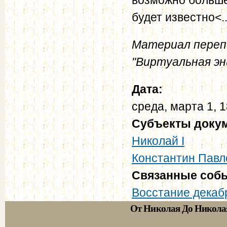
будет известно<..
Материал переп
"Виртуальная эн
Дата:
среда, марта 1, 
Субъекты доку
Николай I
Константин Павл
Связанные соб
Восстание декаб
От Николая До Никола