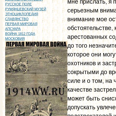
мне прислать, я
РУССКОЕ ПОЛЕ
серьезным вниман
РУМЯНЦЕВСКИЙ МУЗЕЙ
ЭТНОЦИКЛОПЕДИЯ
внимание мое ос
СЛАВЯНСТВО
ПЕРВАЯ МИРОВАЯ
обстоятельстве, 
АПСУАРА
ВОЙНА 1812 ГОДА
арестованных со
МОСКОВИЯ
до того незначит
которое они могу
охотников и зас
сокрытыми до вр
силе и о том, на
качестве застрел
может быть снисх
допускать увлече
подстрекателей 