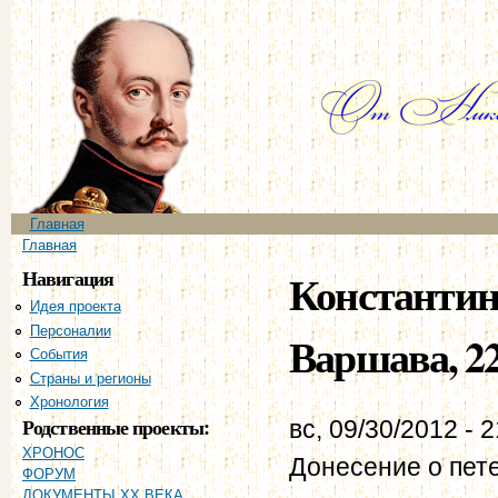
Пе
ос
со
Главное меню
Главная
Вы здесь
Главная
Навигация
Константин
Идея проекта
Персоналии
Варшава, 22
События
Страны и регионы
Хронология
Родственные проекты:
вс, 09/30/2012 - 
ХРОНОС
Донесение о пет
ФОРУМ
ДОКУМЕНТЫ XX ВЕКА