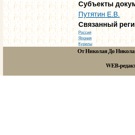
Субъекты доку
Путятин Е.В.
Связанный рег
Россия
Япония
Курилы
От Николая До Никола
WEB-редак