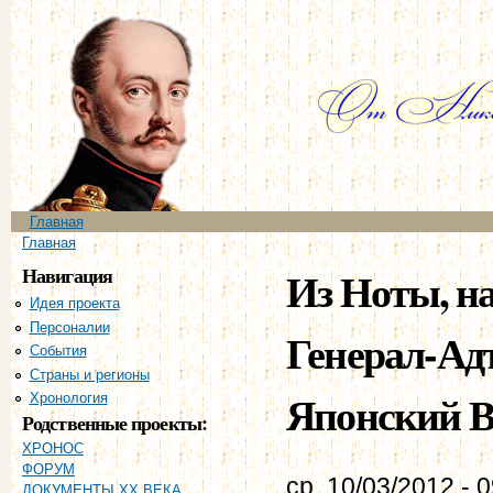
Пе
ос
со
Главное меню
Главная
Вы здесь
Главная
Навигация
Из Ноты, на
Идея проекта
Персоналии
Генерал-А
События
Страны и регионы
Японский В
Хронология
Родственные проекты:
ХРОНОС
ФОРУМ
ср, 10/03/2012 - 
ДОКУМЕНТЫ XX ВЕКА