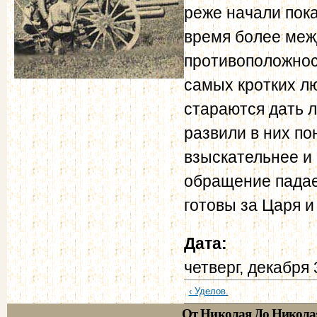
реже начали пок
время более меж
противоположнос
самых кротких л
стараются дать 
развили в них по
взыскательнее и 
обращение падае
готовы за Царя и
Дата:
четверг, декабря 
‹ Уделов.
От Николая До Никола