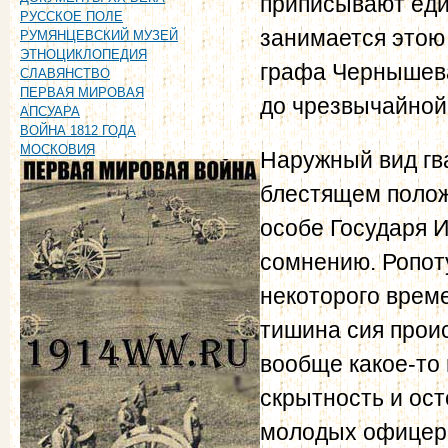
приписывают еди
РУССКОЕ ПОЛЕ
занимается этою
РУМЯНЦЕВСКИЙ МУЗЕЙ
ЭТНОЦИКЛОПЕДИЯ
графа Чернышева
СЛАВЯНСТВО
ПЕРВАЯ МИРОВАЯ
до чрезвычайной
АПСУАРА
ВОЙНА 1812 ГОДА
МОСКОВИЯ
Наружный вид гва
блестящем положе
особе Государя 
сомнению. Ропоту
некоторого време
тишина сия проис
вообще какое-то 
скрытность и ос
молодых офицера