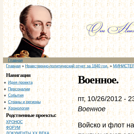
Пе
ос
со
Главное меню
Главная
Вы здесь
Главная
»
Нравственно-политический отчет за 1840 год.
»
МИНИСТЕР
Навигация
Военное.
Идея проекта
Персоналии
События
пт, 10/26/2012 - 2
Страны и регионы
Военное
Хронология
Родственные проекты:
ХРОНОС
Войско и флот на
ФОРУМ
ДОКУМЕНТЫ XX ВЕКА