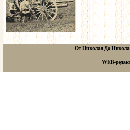
От Николая До Никола
WEB-редак