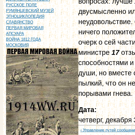
вопросах: лучше
РУССКОЕ ПОЛЕ
двусмысленно ил
РУМЯНЦЕВСКИЙ МУЗЕЙ
ЭТНОЦИКЛОПЕДИЯ
неудовольствие.
СЛАВЯНСТВО
ПЕРВАЯ МИРОВАЯ
ничего положител
АПСУАРА
ВОЙНА 1812 ГОДА
очерк о сей част
МОСКОВИЯ
министре
17
отзы
способностями 
души, но вместе 
пылкий, что он н
порывами гнева.
Дата:
четверг, декабря 
‹ Управление путей сообщени