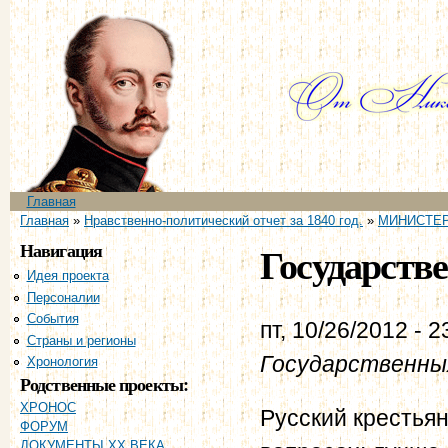
Пе
ос
со
Главное меню
Главная
Вы здесь
Главная
»
Нравственно-политический отчет за 1840 год.
»
МИНИСТЕР
Навигация
Государств
Идея проекта
Персоналии
События
пт, 10/26/2012 - 2
Страны и регионы
Государственны
Хронология
Родственные проекты:
ХРОНОС
Русский крестья
ФОРУМ
ДОКУМЕНТЫ XX ВЕКА