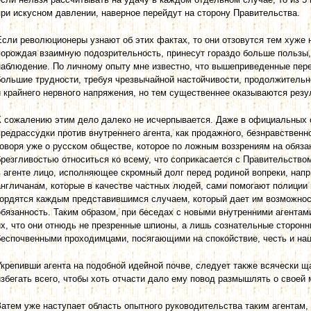
при искусном давлении, наверное перейдут на сторону Правительства.
Если революционеры узнают об этих фактах, то они отзовутся тем хуже 
порождая взаимную подозрительность, принесут гораздо больше пользы
наблюдение. По личному опыту мне известно, что вышеприведенные пер
большие трудности, требуя чрезвычайной настойчивости, продолжительн
и крайнего нервного напряжения, но тем существеннее оказываются резу
К сожалению этим дело далеко не исчерпывается. Даже в официальных
предрассудки против внутреннего агента, как продажного, безнравственн
говоря уже о русском обществе, которое по ложным воззрениям на обяза
брезгливостью относиться ко всему, что соприкасается с Правительством
в агенте лицо, исполняющее скромный долг перед родиной вопреки, нап
англичанам, которые в качестве частных людей, сами помогают полиции 
гордятся каждым представившимся случаем, который дает им возможнос
обязанность. Таким образом, при беседах с новыми внутренними агента
их, что они отнюдь не презренные шпионы, а лишь сознательные сторонн
беспочвенными проходимцами, посягающими на спокойствие, честь и нац
Укрепивши агента на подобной идейной почве, следует также всячески 
избегать всего, чтобы хоть отчасти дало ему повод размышлять о своей 
Затем уже наступает область опытного руководительства таким агентам,