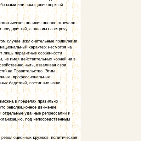
образами или посещение церквей
политическая полиция вполне отвечала
 предприятий, а шла им навстречу.
этом случае исключительные привилегии
национальный характер: несмотря на
т лишь паразитные особенности
, не имея действительных корней ни в
свойственно ныть, взваливая свои
сти) на Правительство. Этим
венные, профессиональные
ийных бедствий, постигших наше
озможна в пределах правильно
 что революционное движение
и отдельные удачные репрессалии и
организацию, под непосредственным
х революционных кружков, политическая