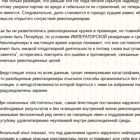
с той только разницей, что раньше эти гос пода питали скрытую надежд
потому уверяли партию во вреде и гибельности ее стремлений, но тепер
не имеется. Следовательно, дело становится в гораздо худшие рамки, и
смысле открытого сочувствия революционерам.
Как бы ни разветвлялись революционные кружки в провинции, но главной
должен быть Петербург, по условиям ИМПЕРАТОРСКОЙ резиденции и ср
Революционеры в настоящее время хорошо понимают, что вне систематич
может быть никакой плодотворной деятельности и потому снова выступа
Комитета”, остерегаясь повторять его ошибки и противоречия, связанные
конечных революционных целей.
Предстоящая эпоха по всем данным, грозит неминуемыми катастрофами,
что разобщенные революционеры отыскали способы организоваться без 
полиции, о неподготовленности которой бороться с ними на избранном п
предуведомлены заранее.
При означенных обстоятельствах, самая блестящая постановка наружног
необходимых результатов и без освещения внутренней жизни революцион
нанизывая бесконечный ряд ничего не говорящих имен и поддерживая ри
сугубому удовлетворению неуязвимой внутри революционной среды.
Печальный опыт показал, что под давлением одного наружного наблюден
полицию и самые опасные конспираторы легко устраивают для себя все 