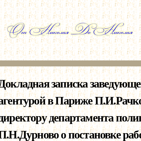
Перейти к
основному
содержанию
Докладная записка заведующе
агентурой в Париже П.И.Рачк
директору департамента поли
П.Н.Дурново о постановке раб