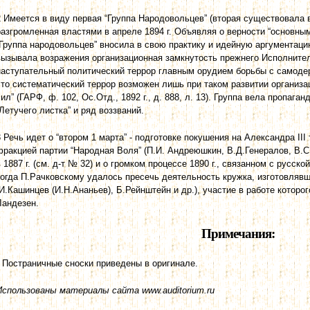
2 Имеется в виду первая “Группа Народовольцев” (вторая существовала в 
разгромленная властями в апреле 1894 г. Объявляя о верности “основны
“Группа народовольцев” вносила в свою практику и идейную аргументаци
вызывала возражения организационная замкнутость прежнего Исполнител
наступательный политический террор главным орудием борьбы с самоде
что систематический террор возможен лишь при таком развитии организа
сил” (ГАРФ, ф. 102, Ос.Отд., 1892 г., д. 888, л. 13). Группа вела пропаг
“Летучего листка” и ряд воззваний.
3 Речь идет о “втором 1 марта” - подготовке покушения на Александра II
фракцией партии “Народная Воля” (П.И. Андреюшкин, В.Д.Генералов, В.С
в 1887 г. (см. д-т № 32) и о громком процессе 1890 г., связанном с русск
когда П.Рачковскому удалось пресечь деятельность кружка, изготовляв
(И.Кашинцев (И.Н.Ананьев), Б.Рейнштейн и др.), участие в работе которо
Ландезен.
Примечания:
* Постраничные сноски приведены в оригинале.
Использованы материалы сайта www.auditorium.ru