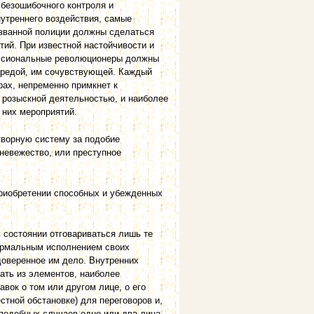
 безошибочного контроля и
утреннего воздействия, самые
званной полиции должны сделаться
ий. При известной настойчивости и
фессиональные революционеры должны
 средой, им сочувствующей. Каждый
рах, непременно примкнет к
 розыскной деятельностью, и наиболее
 них мероприятий.
ворную систему за подобие
невежество, или преступное
приобретении способных и убежденных
в состоянии отговариваться лишь те
ормальным исполнением своих
доверенное им дело. Внутренних
ать из элементов, наиболее
вок о том или другом лице, о его
стной обстановке) для переговоров и,
 подобных случаев одно или два лица,