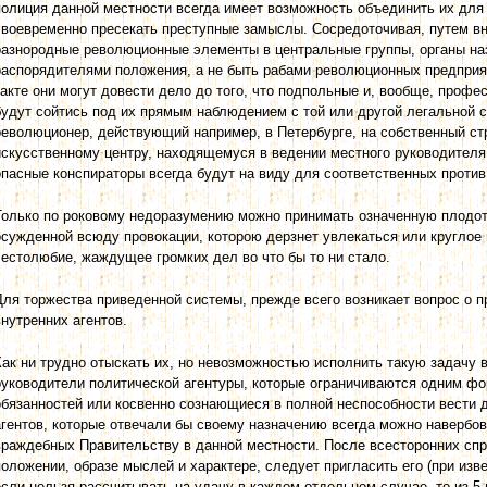
полиция данной местности всегда имеет возможность объединить их для
своевременно пресекать преступные замыслы. Сосредоточивая, путем вн
разнородные революционные элементы в центральные группы, органы на
распорядителями положения, а не быть рабами революционных предприят
такте они могут довести дело до того, что подпольные и, вообще, про
будут сойтись под их прямым наблюдением с той или другой легальной
революционер, действующий например, в Петербурге, на собственный ст
искусственному центру, находящемуся в ведении местного руководителя
опасные конспираторы всегда будут на виду для соответственных против
Только по роковому недоразумению можно принимать означенную плодот
осужденной всюду провокации, которою дерзнет увлекаться или круглое 
честолюбие, жаждущее громких дел во что бы то ни стало.
Для торжества приведенной системы, прежде всего возникает вопрос о 
внутренних агентов.
Как ни трудно отыскать их, но невозможностью исполнить такую задачу 
руководители политической агентуры, которые ограничиваются одним ф
обязанностей или косвенно сознающиеся в полной неспособности вести 
агентов, которые отвечали бы своему назначению всегда можно навербов
враждебных Правительству в данной местности. После всесторонних спра
положении, образе мыслей и характере, следует пригласить его (при изве
если нельзя рассчитывать на удачу в каждом отдельном случае, то из 5