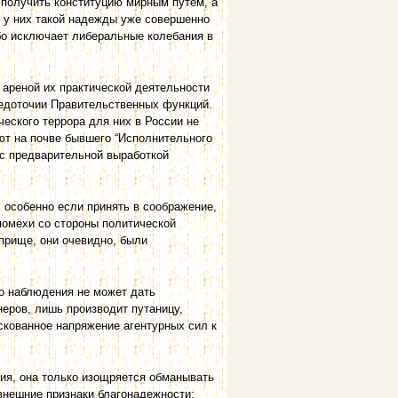
у получить конституцию мирным путем, а
ь у них такой надежды уже совершенно
бо исключает либеральные колебания в
 ареной их практической деятельности
едоточии Правительственных функций.
еского террора для них в России не
ют на почве бывшего “Исполнительного
 с предварительной выработкой
 особенно если принять в соображение,
помехи со стороны политической
оприще, они очевидно, были
о наблюдения не может дать
еров, лишь производит путаницу,
скованное напряжение агентурных сил к
ия, она только изощряется обманывать
внешние признаки благонадежности;