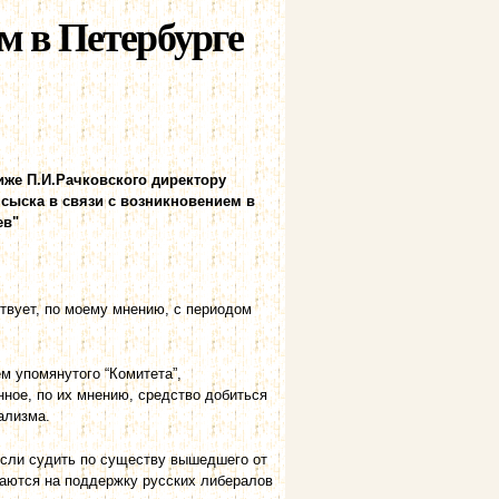
м в Петербурге
иже П.И.Рачковского директору
сыска в связи с возникновением в
ев"
твует, по моему мнению, с периодом
м упомянутого “Комитета”,
ное, по их мнению, средство добиться
ализма.
 если судить по существу вышедшего от
раются на поддержку русских либералов