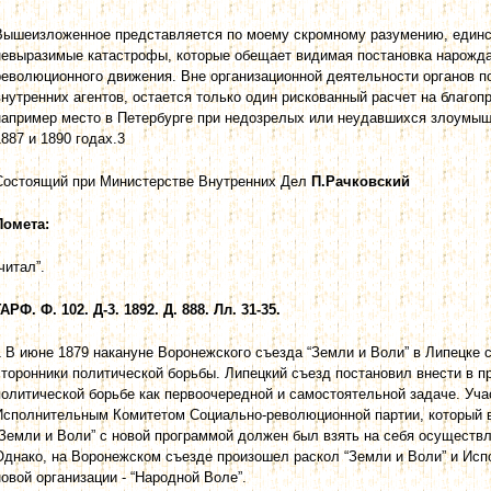
Вышеизложенное представляется по моему скромному разумению, единс
невыразимые катастрофы, которые обещает видимая постановка нарожд
революционного движения. Вне организационной деятельности органов 
внутренних агентов, остается только один рискованный расчет на благоп
например место в Петербурге при недозрелых или неудавшихся злоумыш
1887 и 1890 годах.3
Состоящий при Министерстве Внутренних Дел
П.Рачковский
Помета:
читал”.
ГАРФ. Ф. 102. Д-3. 1892. Д. 888. Лл. 31-35.
1 В июне 1879 накануне Воронежского съезда “Земли и Воли” в Липецке 
сторонники политической борьбы. Липецкий съезд постановил внести в п
политической борьбе как первоочередной и самостоятельной задаче. Уча
Исполнительным Комитетом Социально-революционной партии, который в
“Земли и Воли” с новой программой должен был взять на себя осуществл
Однако, на Воронежском съезде произошел раскол “Земли и Воли” и Ис
новой организации - “Народной Воле”.