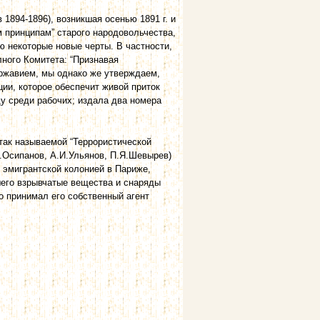
1894-1896), возникшая осенью 1891 г. и
м принципам” старого народовольчества,
ю некоторые новые черты. В частности,
ного Комитета: “Признавая
ржавием, мы однако же утверждаем,
ции, которое обеспечит живой приток
анду среди рабочих; издала два номера
I так называемой “Террористической
.Осипанов, А.И.Ульянов, П.Я.Шевырев)
ой эмигрантской колонией в Париже,
шего взрывчатые вещества и снаряды
го принимал его собственный агент