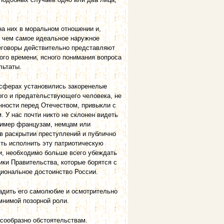
на них в моральном отношении и,
, чем самое идеальное наружное
еговоры действительно представляют
ого времени, ясного понимания вопроса
льтаты.
 сферах установились закоренелые
ого и предательствующего человека, не
нности перед Отечеством, привыкли с
. У нас почти никто не склонен видеть
ример французам, немцам или
в раскрытии преступлений и публично
ть исполнить эту патриотическую
ми, необходимо больше всего убеждать
ики Правительства, которые борятся с
иональное достоинство России.
щадить его самолюбие и осмотрительно
мнимой позорной роли.
 сообразно обстоятельствам.