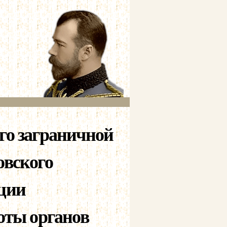
го заграничной
овского
ции
оты органов