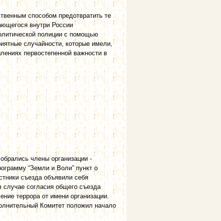
твенным способом предотвратить те
ающегося внутри России
политической полиции с помощью
риятные случайности, которые имели,
лениях первостепенной важности в
собрались члены организации -
рограмму “Земли и Воли” пункт о
стники съезда объявили себя
 случае согласия общего съезда
ение террора от имени организации.
полнительный Комитет положил начало