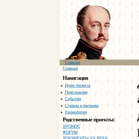
Главное меню
Главная
Вы здесь
Главная
Навигация
Идея проекта
Персоналии
События
Страны и регионы
Хронология
Родственные проекты:
ХРОНОС
ФОРУМ
ДОКУМЕНТЫ XX ВЕКА