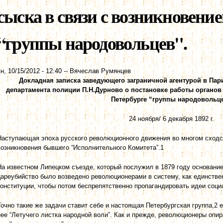
сыска в связи с возникновение
“группы народовольцев".
н, 10/15/2012 - 12:40
--
Вячеслав Румянцев
Докладная записка заведующего заграничной агентурой в Пар
департамента полиции П.Н.Дурново о постановке работы органов 
Петербурге “группы народовольц
24 ноября/ 6 декабря 1892 г.
Наступающая эпоха русского революционного движения во многом сходс
возникновения бывшего “Исполнительного Комитета”.1
На известном Липецком съезде, который послужил в 1879 году основание
цареубийство было возведено революционерами в систему, как единствен
конституции, чтобы потом беспрепятственно пропагандировать идеи соци
Точно такие же задачи ставит себе и настоящая Петербургская группа,2
нее “Летучего листка народной воли”. Как и прежде, революционеры опи