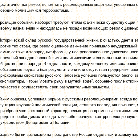
достаточно, например, вспомнить революционные квартиры, увешенные 
усердно молившимися террористами...
Грозящие события, наоборот требуют, чтобы фактически существующая 
своему назначению и находилась не позади возникающих революционных
Исторический склад русской государственной жизни, к счастью, дает в 
против тех стран, где революционное движение принимало неудержимый 
самые острые и зловредные формы, у нас революционное движение носи
увлечений западно-европейскими политическими и социальными теориями
обществе, ни в народе. В отдельности, каждому человеку или сословию 
собственные неудачи (как результат лени или отсутствия предприимчиво
прискорбным свойством русского человека успешно пользуются беспоч
конспираторы, чтобы “ловить рыбу в мутной воде”, особенно после стих
отечество и осуществлять свои разрушительные замыслы.
Таким образом, успешная борьба с русскими революционерами всегда в
функционирующей политической полиции, если эта последняя признает,
приобрело уже постоянный характер, несмотря на временные затишья ил
придет к необходимости создать из себя прочную, контрреволюционную 
руководством Департамента Полиции.
Сколько бы ни возникало на пространстве России отдельных и замкнуты