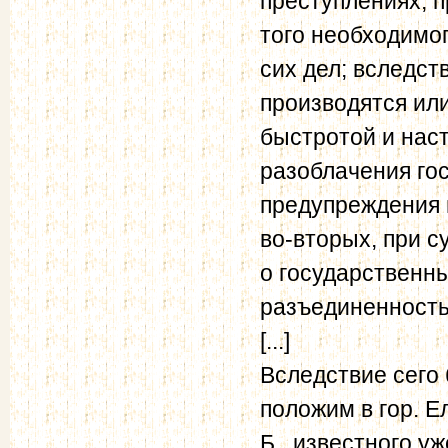
преступлениях, 
того необходимог
сих дел; вследст
производятся или
быстротой и нас
разоблачения го
предупреждения 
во-вторых, при 
о государственн
разъединенность
[...]
Вследствие сего 
положим в гор. 
Б., известного у