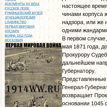
ДОКУМЕНТЫ XX ВЕКА
настоящее время,
РУССКОЕ ПОЛЕ
чинами корпуса 
РУМЯНЦЕВСКИЙ МУЗЕЙ
ЭТНОЦИКЛОПЕДИЯ
надзора, или же 
СЛАВЯНСТВО
ПЕРВАЯ МИРОВАЯ
одними жандарм
АПСУАРА
ВОЙНА 1812 ГОДА
В первом случае,
МОСКОВИЯ
мая 1871 года, д
Прокурору Судеб
дальнейшем напр
Губернатору.
Представленные
Генерал-Губернат
возвращает Прок
основании 1045 ст