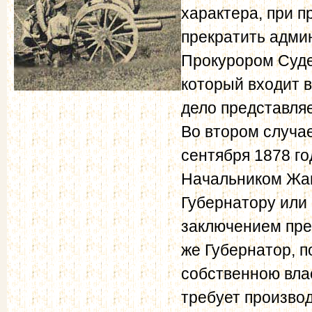
характера, при 
прекратить адми
Прокурором Суде
который входит 
дело представля
Во втором случае
сентября 1878 го
Начальником Жан
Губернатору или 
заключением пред
же Губернатор, п
собственною влас
требует производ