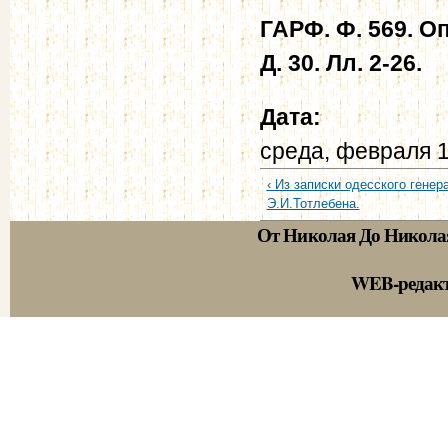
ГАРФ. Ф. 569. Оп
Д. 30. Лл. 2-26.
Дата:
среда, февраля 1
‹ Из записки одесского генер
Э.И.Тотлебена.
От Николая До Никола
WEB-редак