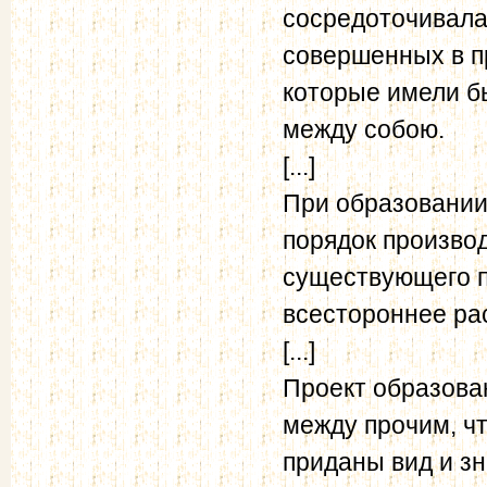
сосредоточивалас
совершенных в п
которые имели б
между собою.
[...]
При образовании
порядок производ
существующего п
всестороннее ра
[...]
Проект образова
между прочим, ч
приданы вид и з