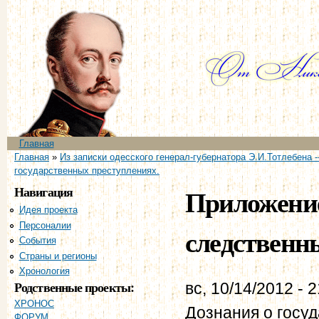
Пе
ос
со
Главное меню
Главная
Вы здесь
Главная
»
Из записки одесского генерал-губернатора Э.И.Тотлебена 
государственных преступлениях.
Навигация
Приложение
Идея проекта
Персоналии
следственн
События
Страны и регионы
Хронология
Родственные проекты:
вс, 10/14/2012 - 
ХРОНОС
Дознания о госу
ФОРУМ