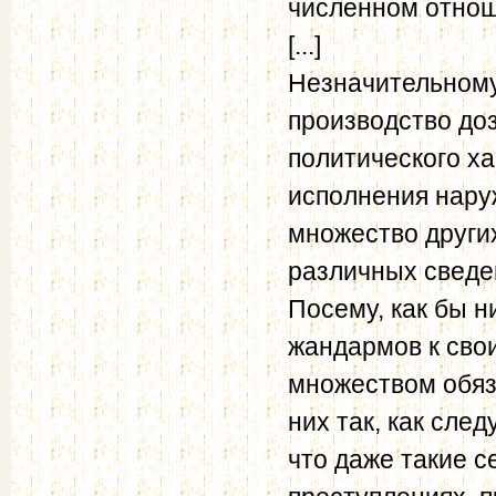
численном отнош
[...]
Незначительному
производство до
политического ха
исполнения наруж
множество други
различных сведен
Посему, как бы 
жандармов к сво
множеством обяз
них так, как сле
что даже такие с