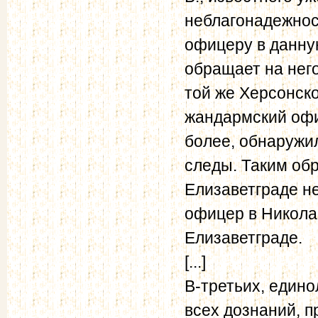
неблагонадежност
офицеру в данную
обращает на него
той же Херсонско
жандармский офи
более, обнаружил
следы. Таким обр
Елизаветграде не
офицер в Николае
Елизаветграде.
[...]
В-третьих, един
всех дознаний, п