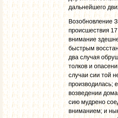
дальнейшего дви
Возобновление З
происшествия 17
внимание здешне
быстрым восста
два случая обру
толков и опасени
случаи сии той н
производилась; 
возведении дома
сию мудрено сое
вниманием; и нын