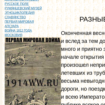
РУССКОЕ ПОЛЕ
РУМЯНЦЕВСКИЙ МУЗЕЙ
ЭТНОЦИКЛОПЕДИЯ
РАЗНЫЕ
СЛАВЯНСТВО
ПЕРВАЯ МИРОВАЯ
АПСУАРА
ВОЙНА 1812 ГОДА
Оконченная весн
МОСКОВИЯ
и вслед за тем д
много и приятно
начале открытия 
произошел неприя
летевших из труб
весьма невыгодн
дороги, но поезд
и всею Императо
публике всякое о