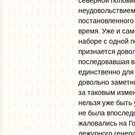
северной полови
неудовольствием 
постановленного
время. Уже и са
наборе с одной п
признается довол
последовавшая в
единственно для
довольно заметн
за таковым изме
нельзя уже быть 
не была впослед
жаловались на Го
дежурного генер