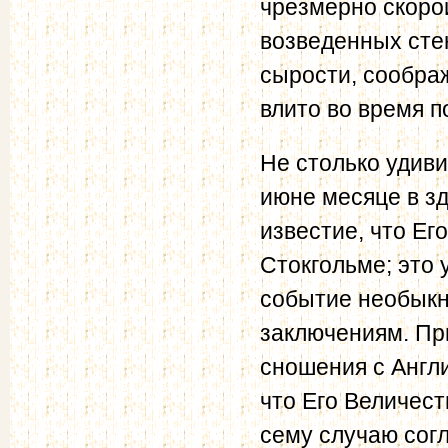
чрезмерно скоро
возведенных сте
сырости, сообра
влито во время п
Не столько удиви
июне месяце в з
известие, что Ег
Стокгольме; это
событие необыкн
заключениям. Пр
сношения с Англи
что Его Величест
сему случаю сог