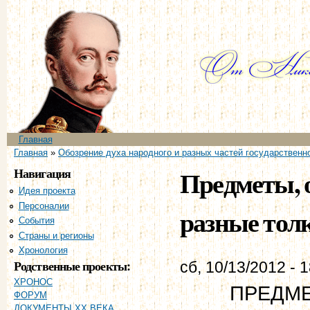
Пе
ос
со
Главное меню
Главная
Вы здесь
Главная
»
Обозрение духа народного и разных частей государственно
Навигация
Предметы, 
Идея проекта
Персоналии
разные толк
События
Страны и регионы
Хронология
Родственные проекты:
сб, 10/13/2012 - 
ХРОНОС
ПРЕДМЕ
ФОРУМ
ДОКУМЕНТЫ XX ВЕКА