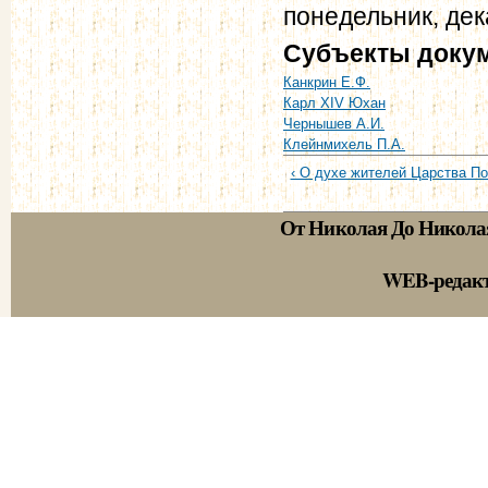
понедельник, дек
Субъекты доку
Канкрин Е.Ф.
Карл XIV Юхан
Чернышев А.И.
Клейнмихель П.А.
‹ О духе жителей Царства По
От Николая До Никола
WEB-редак