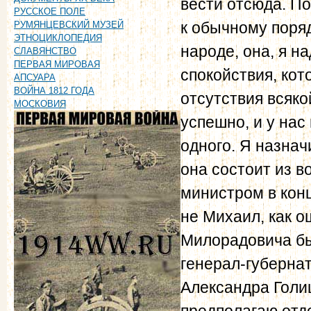
вести отсюда. По
РУССКОЕ ПОЛЕ
к обычному поряд
РУМЯНЦЕВСКИЙ МУЗЕЙ
ЭТНОЦИКЛОПЕДИЯ
народе, она, я н
СЛАВЯНСТВО
ПЕРВАЯ МИРОВАЯ
спокойствия, ко
АПСУАРА
ВОЙНА 1812 ГОДА
отсутствия всяк
МОСКОВИЯ
успешно, и у нас 
одного. Я назна
она состоит из 
министром в конц
не Михаил, как о
Милорадовича бы
генерал-губерна
Александра Голиц
предполагаю отд