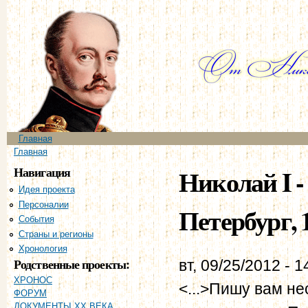
Пе
ос
со
Главное меню
Главная
Вы здесь
Главная
Навигация
Николай I -
Идея проекта
Персоналии
Петербург, 1
События
Страны и регионы
Хронология
Родственные проекты:
вт, 09/25/2012 - 1
ХРОНОС
<...>Пишу вам не
ФОРУМ
ДОКУМЕНТЫ XX ВЕКА