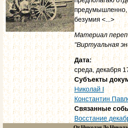
предумышленно, о
безумия <...>
Материал переп
"Виртуальная эн
Дата:
среда, декабря 1
Субъекты доку
Николай I
Константин Павл
Связанные соб
Восстание декаб
От Николая До Никола