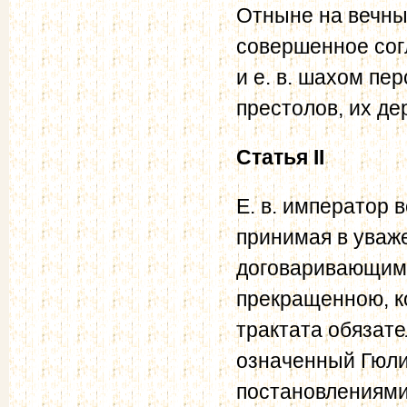
Отныне на вечны
совершенное сог
и е. в. шахом пе
престолов, их д
Статья II
Е. в. император 
принимая в уваж
договаривающими
прекращенною, к
трактата обязат
означенный Гюли
постановлениями