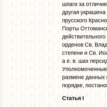
шпаги за отличие
другая украшена
прусского Красно
Порты Оттоманск
действительного 
орденов Св. Влад
степени и Св. И
а е. в. шах перси
Уполномоченные 
размене данных 
порядке, постан
Статья I