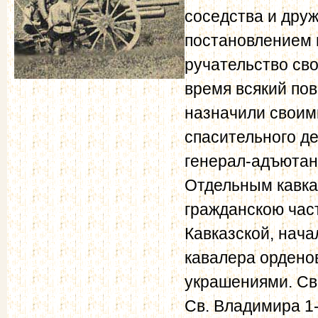
соседства и дру
постановлением 
ручательство св
время всякий по
назначили своим
спасительного де
генерал-адъютан
Отдельным кавка
гражданскою част
Кавказской, нач
кавалера ордено
украшениями. Св
Св. Владимира 1-