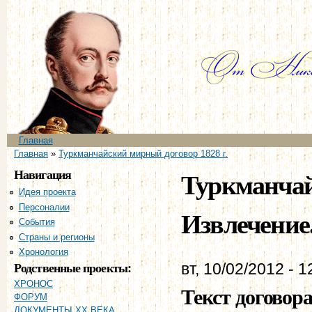
Пе
ос
со
Главное меню
Главная
Вы здесь
Главная
»
Туркманчайский мирный договор 1828 г.
Навигация
Туркманчай
Идея проекта
Персоналии
Извлечение
События
Страны и регионы
Хронология
Родственные проекты:
вт, 10/02/2012 - 1
ХРОНОС
Текст договор
ФОРУМ
ДОКУМЕНТЫ XX ВЕКА