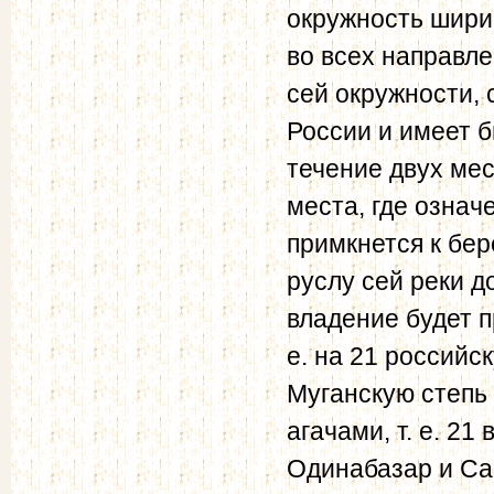
окружность ширино
во всех направле
сей окружности,
России и имеет 
течение двух мес
места, где означ
примкнется к бер
руслу сей реки д
владение будет п
е. на 21 российс
Муганскую степь 
агачами, т. е. 21
Одинабазар и Са