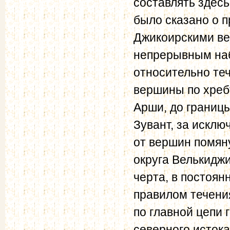
составлять здесь
было сказано о 
Джикоирскими ве
непрерывным на
относительно теч
вершины по хребт
Арши, до границы
Зувант, за искл
от вершин помяну
округа Велькидж
черта, в постоя
правилом течени
по главной цепи 
северного истока