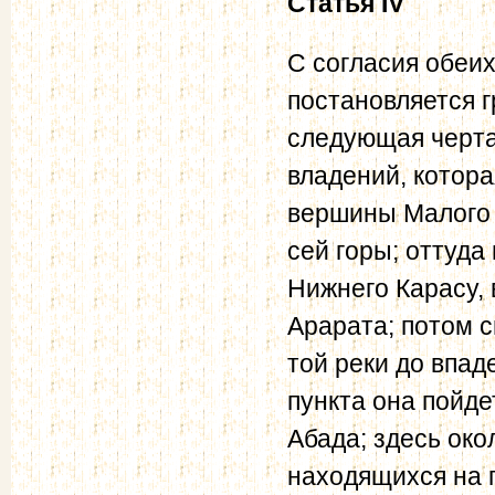
Статья IV
С согласия обеи
постановляется 
следующая черта:
владений, котора
вершины Малого 
сей горы; оттуда
Нижнего Карасу,
Арарата; потом с
той реки до впад
пункта она пойде
Абада; здесь око
находящихся на 