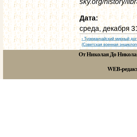
sky.org/history/li
Дата:
среда, декабря 3
‹ Туркманчайский мирный дого
(Советская военная энциклоп
От Николая До Никола
WEB-редак