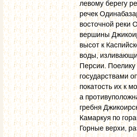
левому берегу р
речек Одинабаза
восточной реки О
вершины Джикоирс
высот к Каспийск
воды, изливающи
Персии. Поелику
государствами оп
покатость их к 
а противуположн
гребня Джикоирс
Камаркуя по гор
Горные верхи, ра