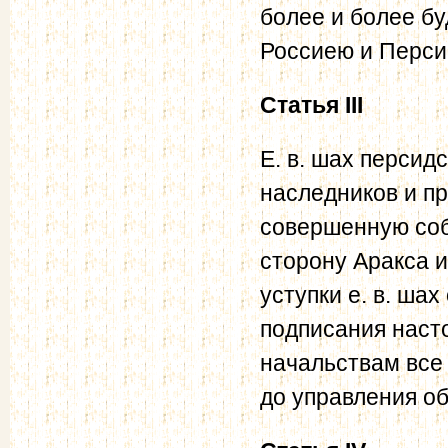
более и более б
Россиею и Перси
Статья III
Е. в. шах персид
наследников и п
совершенную соб
сторону Аракса 
уступки е. в. ша
подписания наст
начальствам все
до управления о