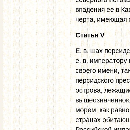
впадения ее в Ка
черта, имеющая о
Статья V
Е. в. шах персид
е. в. императору
своего имени, та
персидского прес
острова, лежащи
вышеозначенною 
морем, как равно
странах обитающ
Российской импе