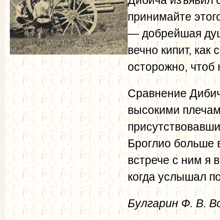
принимайте этого
— добрейшая душ
вечно кипит, как
осторожно, чтоб 
Сравнение Дибича
высокими плечам
присутствовавшим
Броглио больше в
встрече с ним я 
когда услышал по
Булгарин Ф. В. В