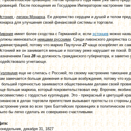
провинций. После посещения их Государем Императором настроение там
Эстония
-
легион Монарха
. Ее дворянство сердцем и душой и телом преда
монарха для улучшения своей финансовой системы и торговли.
Ливония
имеет более сходства с Германией и, если
эстонцев
можно назв
должны именоваться
немцами русскими
. Среди ливонского дворянства 
администрацией, потому что маркиз Паулуччи
27
чаще оскорбляет их сам
Эстонией же он занимается меньше и поэтому реже нарушает ее покой.
назначением Гана
28
на должность гражданского губернатора, и заметно
подействовало угнетающе.
Курляндия
еще не слилась с Россией; по своему настроению тамошнее д
там замечается больше движения и больше возбуждения, потому что кур
с большей горячностью занимаются общественными делами своей провин
еще больше маркиза, который покровительствовал ему. Впрочем, якобинс
несовместимо с гордостью курляндцев. Это - прекрасный и цветущий кр
финансов в делах торговли препятствия вызывают протесты со стороны 
настроение умов во всех трех Балтийских провинциях в политическом от
было бы легко сделать их совершенно счастливыми.
Дата:
понедельник, декабря 31, 1827