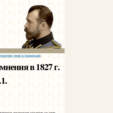
строение умов в провинции.
мнения в 1827 г.
1.
тавлено донесение касательно этих