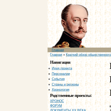
Главное меню
Главная
Вы здесь
Главная
»
Краткий обзор общественного
Навигация
Идея проекта
Персоналии
События
Страны и регионы
Хронология
Родственные проекты:
ХРОНОС
ФОРУМ
в
ДОКУМЕНТЫ XX ВЕКА