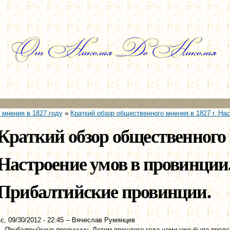
Перейти к
основному
содержанию
 мнения в 1827 году
»
Краткий обзор общественного мнения в 1827 г. На
Краткий обзор общественного 
Настроение умов в провинции.
Прибалтийские провинции.
с, 09/30/2012 - 22:45
--
Вячеслав Румянцев
1. Прибалтийские провинции
. Летом прошлого года нами уже было предс