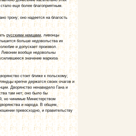
 стало еще более благоприятным.
но трону; оно надеется на благость
ать
русскими немцами
, ливонцы
слышится больше недовольства их
олюбие и допускает произвол.
 В Ливонии вообще недовольны
 усилившееся значение маркиза
ворянство стоит ближе к польскому;
ляндцы крепче держатся своих очагов и
ции. Дворянство ненавидело Гана и
тва там нет; оно было бы
ай, но чинимые Министерством
дворянства и народа. В общем,
ношении превосходно, и правительству