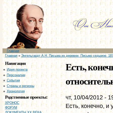
Пе
ос
со
Главное меню
Главная
Вы здесь
Главная
»
Энгельгардт А.Н. Письма из деревни. Письмо седьмое. 187
Навигация
Есть, конеч
Идея проекта
Персоналии
относительн
События
Страны и регионы
Хронология
Родственные проекты:
чт, 10/04/2012 - 1
ХРОНОС
Есть, конечно, и
ФОРУМ
ДОКУМЕНТЫ XX ВЕКА