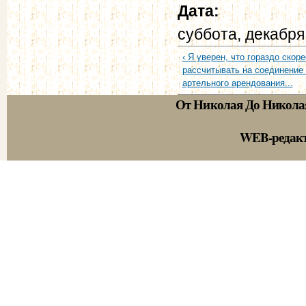
Дата:
суббота, декабря
‹ Я уверен, что гораздо скор
рассчитывать на соединение 
артельного арендования...
От Николая До Никола
WEB-редак