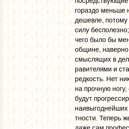
посредствующие 
гораздо меньше 
дешевле, потому 
силу бесполезно
чего было бы ме
общине, наверно,
смыслящих в деле
равителями и ст
редкость. Нет ни
на прочную ногу
будут прогрессир
наивыгоднейших 
тности. Теперь 
даже сам профес