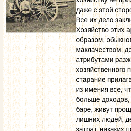
даже с этой стор
Все их дело закл
Хозяйство этих 
образом, обыкно
маклачеством, д
атрибутами разжи
хозяйственного п
старание прилага
из имения все, ч
больше доходов, 
баре, живут прощ
лишних людей, д
затрат, никаких 