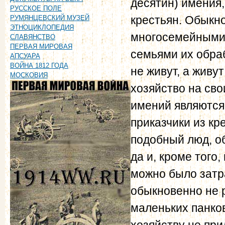
десятин) имения,
РУССКОЕ ПОЛЕ
крестьян. Обыкн
РУМЯНЦЕВСКИЙ МУЗЕЙ
ЭТНОЦИКЛОПЕДИЯ
многосемейными 
СЛАВЯНСТВО
ПЕРВАЯ МИРОВАЯ
семьями их обра
АПСУАРА
ВОЙНА 1812 ГОДА
не живут, а живут
МОСКОВИЯ
хозяйство на св
имений являются
приказчики из кр
подобный люд, 
да и, кроме того
можно было затр
обыкновенно не р
маленьких панков
хозяйству не при