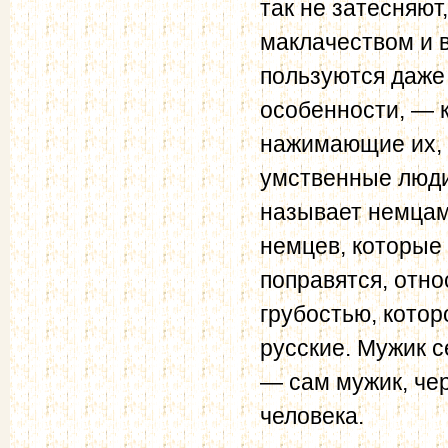
так не затесняют
маклачеством и 
пользуются даже
особенности, — к
нажимающие их,
умственные люди,
называет немцам
немцев, которые 
поправятся, отно
грубостью, кото
рус­ские. Мужик 
— сам мужик, чер
человека.