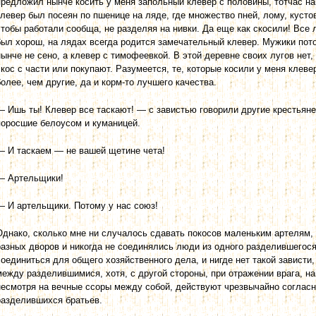
предложил нынче косить у меня запольный клевер с половины, тотчас на
клевер был посеян по пшенице на ляде, где множество пней, лому, кустов
чтобы работали сообща, не разделяя на нивки. Да еще как скосили! Все 
был хорош, на лядах всегда родится замечательный клевер. Мужики пото
нынче не сено, а клевер с тимофеевкой. В этой деревне своих лугов нет,
скос с части или покупают. Разумеется, те, которые косили у меня клеве
более, чем другие, да и корм-то лучшего качества.
— Ишь ты! Клевер все таскают! — с завистью говорили другие кресть­яне
поросшие белоусом и куманицей.
— И таскаем — не вашей щетине чета!
— Артельщики!
— И артельщики. Потому у нас союз!
Однако, сколько мне ни случалось сдавать покосов маленьким артелям,
разных дворов и никогда не соединялись люди из одного разделившегося
соединиться для общего хозяйственного дела, и нигде нет такой зависти
между разделившимися, хотя, с другой стороны, при отражении врага, н
несмотря на вечные ссоры между собой, действуют чрезвычайно согласно,
раз­делившихся братьев.