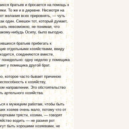
шихся братьев и бросается на помощь к
яки. То же и в деревне. Несмотря на
от желания всех прировнять, — чуть
как один. Смешон тот, который думает,
чать невозможно, не понимая, что
какому-нибудь Осипу, было выгодно.
лившихся братьев прибегать к
ущие отдельными хозяйствами, ввиду
хо­дится, соединяются вместе,
ют понедельно: одну неделю у помещика
ает у помещика другой брат.
о, которое часто бывает причиною
еспособность к хозяйству,
ном направлении. Это обстоятельство
ь артельного хозяйства.
ься к мужицким работам, чтобы быть
их хозяев очень мало, потому что от
ортками трясти, хозяин, — говорят
яйство водить — не разиня рот
огут быть хорошими хозяевами, не