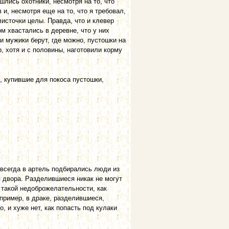
шлись охотники, несмотря на то, что
 и, несмотря еще на то, что я требовал,
листочки целы. Правда, что и клевер
м хвастались в деревне, что у них
 и мужики берут, где можно, пустошки на
р, хотя и с половины, наготовили корму
, купившие для покоса пустошки,
 всегда в артель подбирались люди из
 двора. Разделившиеся никак не могут
, такой недоброжелательности, как
апример, в драке, разделившиеся,
 и хуже нет, как попасть под кулаки