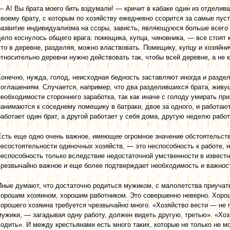
— А! Вы брата моего бить вздумали! — кричит в кабаке один из отделив
своему брату, с которым по хозяйству ежедневно ссорится за самые пуст
развитие индивидуализма на ссоры, зависть, являющуюся больше всего 
дело коснулось общего врага: помещика, купца, чиновника, — все стоят 
что в деревне, разделяя, можно властвовать. Помещику, купцу и хозяйни
относительно деревни нужно действовать так, чтобы всей деревне, а не 
Конечно, нужда, голод, неисходная бедность заставляют иногда и раз­де
соглашениям. Случается, например, что два разделившихся брата, жив
необходимости стороннего заработка, так как иначе с голоду умирать при
нанимаются к соседнему помещику в батраки, двое за одного, и работа
работает один брат, а другой работает у себя дома, другую неделю работ
Есть еще одно очень важное, имеющее огромное значение обстоятельств
несостоятельности одиночных хозяйств, — это неспособность к работе, н
неспособность только вследствие недостаточной умственности в извест
чрезвычайно важное и еще более подтверждает необходимость и важност
Иные думают, что достаточно родиться мужиком, с малолетства приучат
хорошим хозяином, хорошим работником. Это совершенно неверно. Хорош
хорошего хозяина требуется чрезвычайно много. «Хозяйство вести — не п
мужики, — загадывая одну работу, должен видеть другую, третью». «Хоз
ходить». И между крестьянами есть много таких, которые не только не м