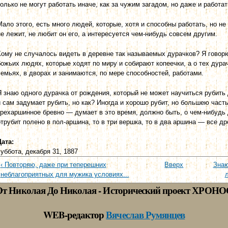
только не могут работать иначе, как за чужим загадом, но даже и работа
Мало этого, есть много людей, которые, хотя и способны работать, но не
не лежит, не любит он его, а интересуется чем-нибудь совсем другим.
Кому не случалось видеть в деревне так называемых дурачков? Я го­вор
божьих людях, которые ходят по миру и собирают копеечки, а о тех дура
семьях, в дворах и занимаются, по мере способностей, работами.
Я знаю одного дурачка от рождения, который не может научиться рубить 
и сам задумает рубить, но как? Иногда и хорошо рубит, но большею част
трехаршинное бревно — думает в это время, должно быть, о чем-нибудь 
отрубит полено в пол-аршина, то в три вершка, то в два аршина — все др
Дата:
суббота, декабря 31, 1887
‹ Повторяю, даже при теперешних
Вверх
Знаю
неблагоприятных для мужика усло­виях...
л
От Николая До Николая - Исторический проект ХРОНО
WEB-редактор
Вячеслав Румянцев