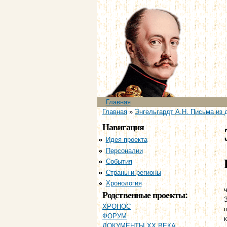
Главное меню
Главная
Вы здесь
Главная
»
Энгельгардт А.Н. Письма из 
Навигация
Идея проекта
Персоналии
События
Страны и регионы
Хронология
ч
Родственные проекты:
ХРОНОС
ФОРУМ
ДОКУМЕНТЫ XX ВЕКА