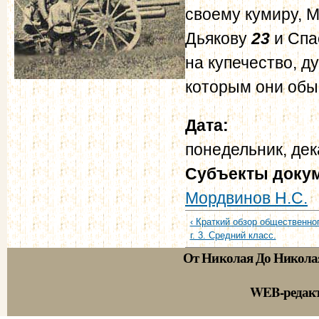
своему кумиру, 
Дьякову
23
и Спа
на купечество, д
которым они обы
Дата:
понедельник, дек
Субъекты доку
Мордвинов Н.С.
‹ Краткий обзор общественно
г. 3. Средний класс.
От Николая До Никола
WEB-редак