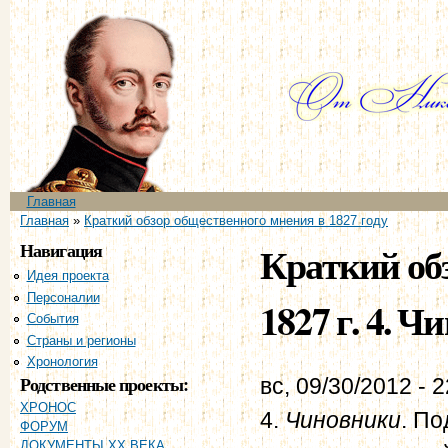
Пе
ос
со
Главное меню
Главная
Вы здесь
Главная
»
Краткий обзор общественного мнения в 1827 году
Навигация
Краткий об
Идея проекта
Персоналии
1827 г. 4. Ч
События
Страны и регионы
Хронология
Родственные проекты:
вс, 09/30/2012 - 
ХРОНОС
4.
Чиновники
. По
ФОРУМ
ДОКУМЕНТЫ XX ВЕКА