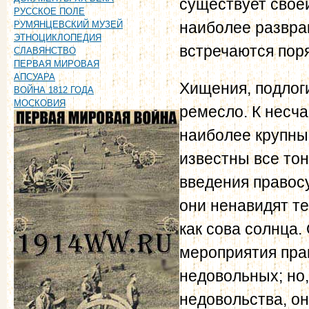
существует своей
РУССКОЕ ПОЛЕ
наиболее развра
РУМЯНЦЕВСКИЙ МУЗЕЙ
ЭТНОЦИКЛОПЕДИЯ
встречаются пор
СЛАВЯНСТВО
ПЕРВАЯ МИРОВАЯ
АПСУАРА
Хищения, подлоги
ВОЙНА 1812 ГОДА
МОСКОВИЯ
ремесло. К несча
наиболее крупные
известны все то
введения правос
они ненавидят те
как сова солнца.
мероприятия пра
недовольных; но
недовольства, он