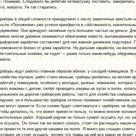
— Понимаю. Следовало бы ребятам четвертушку поставить, заморились за
все, мокрота. Уж так старались.
Граборы в общей сложности принадлежат к числу зажиточных крестьян н
после «Положения» уже успели при­обрести в собственность значительн
деревнями. Они арендуют заливные луга большею частью на деньги. Дом
зимою многие деревни занимаются обжиганием извести, выламыванием и
Граборские заработки составляют для них важное денежное подспорье. Г
возможности близко от дома заработок. На дальние заработки, на железн
обстоятельные хозяева, не ходят — разве только какие-нибудь обедневш
землю.
Граборы ищут работы главным образом вблизи, у соседей помещиков. В 
хозяйства поупали, работ стало меньше, граборы разбились на мелкие а
работой у помещиков, особенно у молодых, рьяных, новеньких, которые 
мало знакомы с делом, любят про­водить канавы на лугах и полях, копат
деньжонки на дорогие граборские работы, часто для хозяйства совершен
рядчики, но и большинство граборов отлично понимают хозяйственное зна
они могут принести. Если хозяин будет советоваться с грабором, не буде
чтобы делалось то, что может принести пользу, то можно вполне положит
бесполезных работ. Хороший рядчик не только сумеет осушить луг, но, ка
ли осушать. Он точно так же может сказать, стоит ли расчищать какую-н
ли провести те или другие канавки на полях. Я много раз слышал советы 
луговину не стоит осушать, потому что травы на ней все равно не будет,