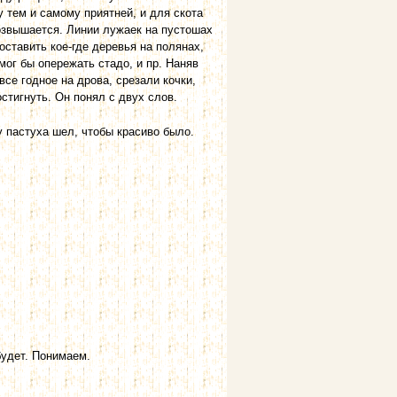
у тем и самому приятней, и для скота
озвышается. Линии лужаек на пустошах
ставить кое-где деревья на полянах,
мог бы опережать стадо, и пр. Наняв
все годное на дрова, срезали кочки,
остигнуть. Он понял с двух слов.
у пастуха шел, чтобы красиво было.
будет. Понимаем.