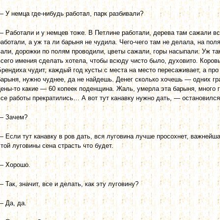
— У немца где-нибудь работал, парк разбивали?
— Работали и у немцев тоже. В Петлине работали, дерева там сажали в
работали, а уж та ли барыня не чудила. Чего-чего там не делала, на по
вали, дорожки по полям проводили, цветы сажали, горы насыпали. Уж так
всего имения сделать хотела, чтобы всюду чисто было, духовито. Коров
Брендиха чудит, каждый год кусты с места на место пересаживает, а про
барыня, нужно чуднее, да не найдешь. Денег сколько хочешь — одних гр
цены-то какие — 60 копеек поденщина. Жаль, умерла эта барыня, много 
все работы прекра­тились… А вот тут канавку нужно дать, — остановился
— Зачем?
— Если тут канавку в ров дать, вся луговина лучше просохнет, важнейшая
этой луговины сена страсть что будет.
— Хорошо.
— Так, значит, все и делать, как эту луговину?
— Да, да.