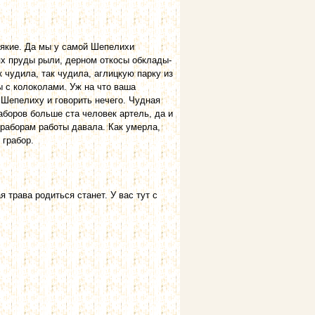
сякие. Да мы у самой Шепелихи
лях пруды рыли, дерном откосы обклады­
 чудила, так чудила, аглицкую парку из
ы с колоколами. Уж на что ваша
 Шепелиху и говорить нечего. Чудная
аборов больше ста человек артель, да и
граборам работы давала. Как умерла,
 грабор.
 трава родиться станет. У вас тут с