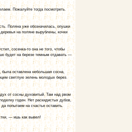
елаем. Пожалуйте тогда посмотреть.
сть. Поляна уже обозначилась, опушки
деревья на поляне выруб­лены, кочки
тил, сосенка-то она не того, чтобы
ошо будет на березе темным от­давать —
, была оставлена небольшая сосна,
нцем светлую зелень молодых берез.
дух от сосны духовитый. Там над рвом
поделку годен. Нет рас­кидистых дубов,
, да попытаем на счастье оставить.
тки, — ишь как вывел!