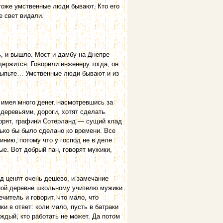
тоже умственные люди бывают. Кто его
е свет видали.
, и вышло. Мост и дамбу на Днепре
держится. Говорили инженеру тогда, он
 сыпьте… Умственные люди бывают и из
 имея много денег, насмотревшись за
деревьями, дороги, хотят сде­лать
оворят, графини Сотерланд — сущий клад
лько бы было сделано ко времени. Все
нию, потому что у господ не в деле
ые. Вот добрый пан, говорят мужики,
д ценят очень дешево, и замечание
дной деревне школьному учителю мужики
ечитель и говорит, что мало, что
ки в ответ: коли мало, пусть в батраки
ждый, кто работать не может. Да потом