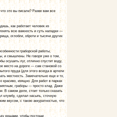
, что это вы писали? Разве вам все
дишь, как работает человек из
понять всю важность и суть наладки —
орища, оглобли, оброти и тысячи других
особенности граборской работы,
ы, и смышлены. Не говоря уже о том,
бы осушить луг, отлично спустит воду,
ое место на дороге — сам становой со
того пруда (для этого всегда в артели
вать местность. Замечательно еще и то,
о красиво, изящно. Для работ в парках
приятным, граборы — просто клад. Даже
. В самом деле, стоит только сказать
пал клумбу, сделал насыпь, сточную
таким вкусом, с такою аккуратностью, что
жду рощами, чтобы пустоши