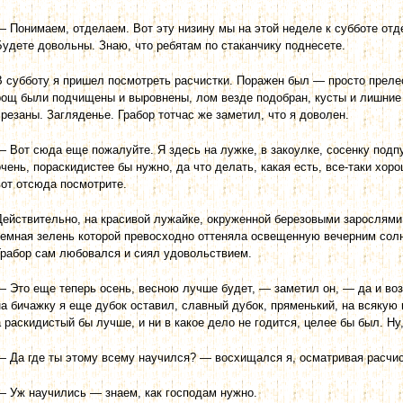
— Понимаем, отделаем. Вот эту низину мы на этой неделе к субботе отд
Будете довольны. Знаю, что ре­бятам по стаканчику поднесете.
В субботу я пришел посмотреть расчистки. Поражен был — просто преле
рощ были подчищены и выровнены, лом везде подобран, кусты и лишние 
срезаны. Загляденье. Грабор тотчас же заметил, что я доволен.
— Вот сюда еще пожалуйте. Я здесь на лужке, в закоулке, сосенку подпус
очень, пораскидистее бы нужно, да что делать, какая есть, все-таки хор
вот отсюда посмотрите.
Действительно, на красивой лужайке, окруженной березовыми зарослями
темная зелень которой превосходно оттеняла освещенную вечерним сол
Грабор сам любовался и сиял удовольствием.
— Это еще теперь осень, весною лучше будет, — заметил он, — да и воз
на бичажку я еще дубок оставил, славный дубок, пряменький, на всякую 
а раскидистый бы лучше, и ни в какое дело не годится, целее бы был. Ну
— Да где ты этому всему научился? — восхищался я, осматривая расчис
— Уж научились — знаем, как господам нужно.