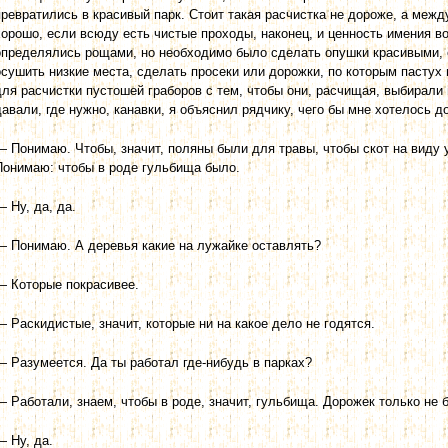
превратились в красивый парк. Стоит такая расчистка не дороже, а межд
хорошо, если всюду есть чистые проходы, наконец, и ценность имения в
определялись рощами, но необходимо было сделать опушки красивыми, о
осушить низкие места, сделать просеки или дорожки, по которым пастух 
для расчистки пустошей граборов с тем, чтобы они, расчищая, выбирали 
давали, где нужно, канавки, я объяснил рядчику, чего бы мне хотелось д
— Понимаю. Чтобы, значит, поляны были для травы, чтобы скот на виду 
Понимаю: чтобы в роде гульбища было.
— Ну, да, да.
— Понимаю. А деревья какие на лужайке оставлять?
— Которые покрасивее.
— Раскидистые, значит, которые ни на какое дело не годятся.
— Разумеется. Да ты работал где-нибудь в парках?
— Работали, знаем, чтобы в роде, значит, гульбища. Дорожек только не 
— Ну, да.