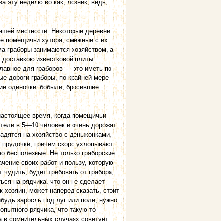
 эту неделю во как, лозник, ведь,
ашей местности. Некоторые деревни
ые помещичьи хутора, смежные с их
а граборы занимаются хозяйством, а
 доставкою известковой плиты.
лав­ное для граборов — это иметь по
ые дороги граборы, по крайней мере
ие одиночки, бобыли, бросившие
настоящее время, когда помещичьи
ртели в 5—10 человек и очень дорожат
садятся на хозяйство с деньжонками,
ь прудочки, причем скоро ухлопы­вают
но бесполезные. Не только граборские
чение своих работ и пользу, которую
т чудить, будет требовать от грабора,
ься на рядчика, что он не сделает
к хозяин, может наперед сказать, стоит
ибудь заросль под луг или поле, нужно
опытного рядчика, что такую-то
 а в сомнительных случаях советует