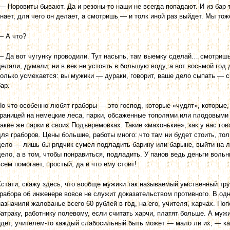
— Норовиты бывают. Да и резоны-то наши не всегда попадают. И из бар 
знает, для чего он делает, а смотришь — и толк иной раз выйдет. Мы тож
— А что?
— Да вот чугунку проводили. Тут насыпь, там выемку сделай… смотришь
делали, думали, ни в век не устоять в большую воду, а вот восьмой год 
только усмехается: вы мужики — дураки, говорит, ваше дело сыпать —
бар.
Но что особенно любят граборы — это господ, которые «чудят», которые,
границей на немецкие леса, парки, обсаженные тополями или плодовыми 
такие же парки в своих Подъеремовках. Такие «махонькие», как у нас г
для граборов. Цены большие, работы много: что там ни будет стоить, то
дело — лишь бы рядчик сумел подладить барину или барыне, выйти на ли
дело, а в том, чтобы понравиться, подладить. У панов ведь деньги вольн
всем помогает, простый, да и что ему стоит!
Кстати, скажу здесь, что вообще мужики так называемый умственный тру
грабора об инженере вовсе не служит доказательством противного. В о
назначили жалованье всего 60 рублей в год, на его, учителя, харчах. Поп
батраку, работнику полевому, если считать харчи, платят больше. А мужи
идет, учителем-то каждый слабосильный быть может — мало ли их, — ка