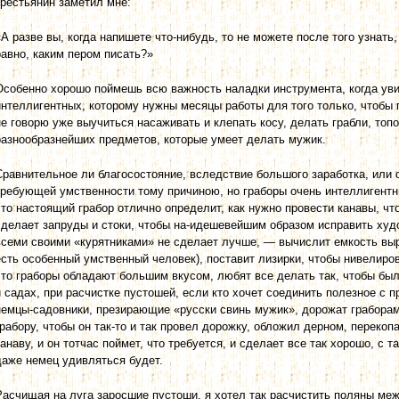
крестьянин заметил мне:
«А разве вы, когда напишете что-нибудь, то не можете после того узнать
равно, каким пером писать?»
Особенно хорошо поймешь всю важность наладки инструмента, когда уви
интеллигентных, которому нужны месяцы работы для того только, чтобы 
не говорю уже выучиться насаживать и клепать косу, делать грабли, то­п
разнообразнейших предметов, которые умеет делать мужик.
Сравнительное ли благосостояние, вследствие большого заработка, или 
требующей умственности тому причиною, но граборы очень интеллигентн
что настоящий грабор отлично определит, как нужно провести канавы, что
сделает запруды и стоки, чтобы на-идешевейшим образом исправить худ
всеми своими «курятниками» не сделает лучше, — вычислит емкость выры
есть особенный умственный человек), поставит лизирки, чтобы нивелиро
что граборы обладают большим вкусом, любят все делать так, чтобы был
и садах, при расчистке пустошей, если кто хочет соединить полезное с 
немцы-садовники, презирающие «русски свинь мужик», дорожат граборами
грабору, чтобы он так-то и так провел дорожку, обложил дерном, переко
канаву, и он тотчас поймет, что требуется, и сделает все так хорошо, с 
даже немец удивляться будет.
Расчищая на луга заросшие пустоши, я хотел так расчистить поляны ме