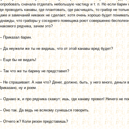
попробовать сначала отделать небольшую частицу и т. п. Но если барин 
где проводить ка­навы, где плантовать, где расчищать, то грабор не толь
даже и замечаний никаких не сделает, хотя очень хорошо будет понимать
однажды, что граборы у соседнего помещика роют совершенно бесполезн
знакомого рядчика, зачем это?
— Приказал барин.
— Да неужели же ты не видишь, что от этой канавы вред будет?
— Еще бы не видать!
— Так что же ты барину не представил?
— Не спрашивает. А нам что? Денег, должно, быть, у него много, деньги в
Приказано, ну и роем.
— Однако ж, и про рядчика скажут: ишь, где канаву провел! Ничего не по
— Оно так. Да ведь не всякому сунешься говорить.
— Отчего ж? Коли резон представишь?