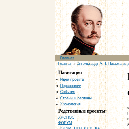
Главное меню
Главная
Вы здесь
Главная
»
Энгельгардт А.Н. Письма из 
Навигация
Идея проекта
Персоналии
События
Страны и регионы
Хронология
ч
Родственные проекты:
ХРОНОС
ФОРУМ
ДОКУМЕНТЫ XX ВЕКА