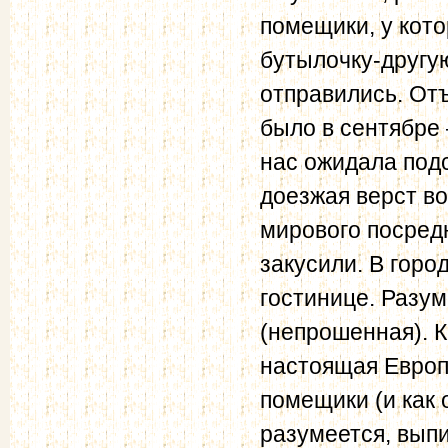
помещики, у кото
бутылочку-другую
отправились. Отъ
было в сентябре 
нас ожидала подс
доезжая верст во
мирового посред
закусили. В горо
гостинице. Разум
(непрошенная). К 
настоящая Европа
помещики (и как 
разумеется, вып