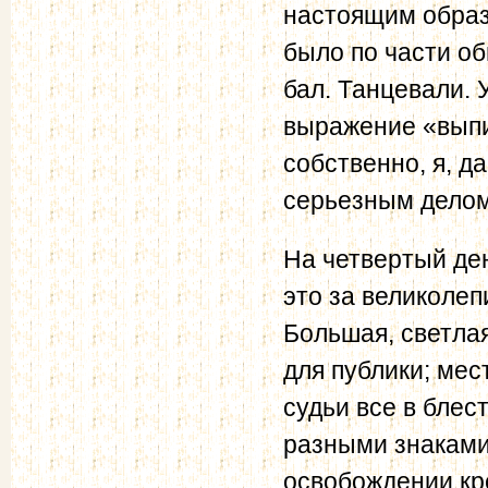
настоящим образ
было по части об
бал. Танцевали. 
выражение «выпи
собственно, я, д
серьезным делом
На четвертый де
это за великолеп
Большая, светлая
для публики; мес
судьи все в бле
разными знаками
освобождении кре