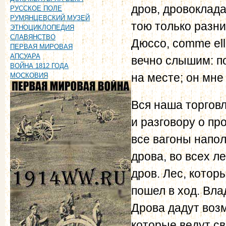
дров, дровоклада
РУССКОЕ ПОЛЕ
РУМЯНЦЕВСКИЙ МУЗЕЙ
тою только разни
ЭТНОЦИКЛОПЕДИЯ
СЛАВЯНСТВО
Дюссо, comme elle
ПЕРВАЯ МИРОВАЯ
АПСУАРА
вечно слышим: по
ВОЙНА 1812 ГОДА
на месте; он мне 
МОСКОВИЯ
Вся наша торговл
и разговору о пр
все вагоны напол
дрова, во всех л
дров. Лес, котор
пошел в ход. Вла
Дрова дадут воз
которые ведут св