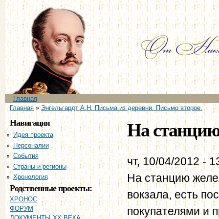
Пе
ос
со
Главное меню
Главная
Вы здесь
Главная
»
Энгельгардт А.Н. Письма из деревни. Письмо второе.
Навигация
На станцию 
Идея проекта
Персоналии
События
чт, 10/04/2012 - 1
Страны и регионы
На станцию желез
Хронология
Родственные проекты:
вокзала, есть п
ХРОНОС
покупателями и 
ФОРУМ
ДОКУМЕНТЫ XX ВЕКА