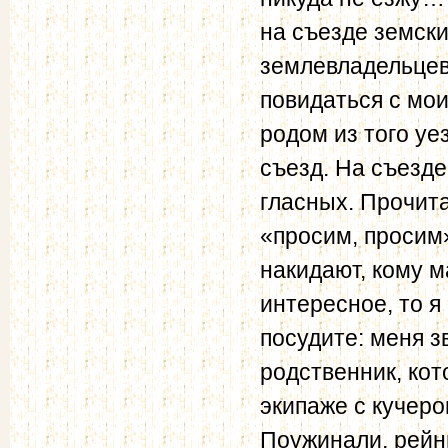
на съезде земск
землевладельцев.
повидаться с мо
родом из того у
съезд. На съезде
гласных. Прочита
«просим, просим»
накидают, кому м
интересное, то я
посудите: меня з
родственник, ко
экипаже с кучеро
Поужинали, рейнв