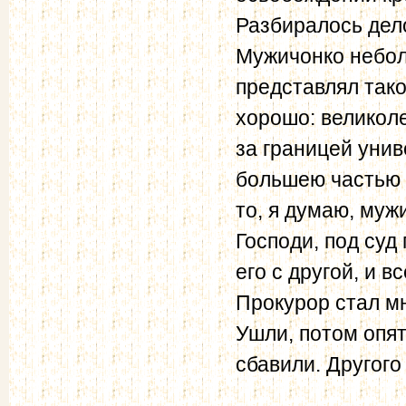
Разбиралось дело
Мужичонко неболь
представлял тако
хорошо: великоле
за границей уни
большею частью 
то, я думаю, муж
Господи, под суд
его с другой, и в
Прокурор стал мн
Ушли, потом опят
сбавили. Другого