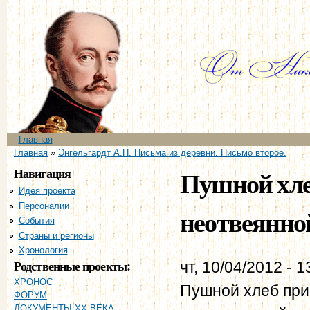
Пе
ос
со
Главное меню
Главная
Вы здесь
Главная
»
Энгельгардт А.Н. Письма из деревни. Письмо второе.
Навигация
Пушной хле
Идея проекта
Персоналии
неотвеянной
События
Страны и регионы
Хронология
Родственные проекты:
чт, 10/04/2012 - 1
ХРОНОС
Пушной хлеб приг
ФОРУМ
ДОКУМЕНТЫ XX ВЕКА