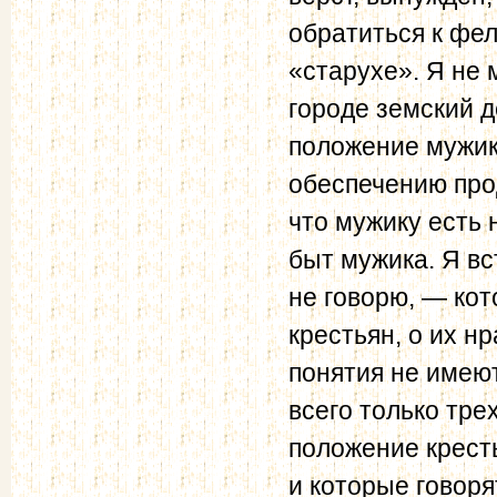
обратиться к фел
«старухе». Я не 
городе земский д
положение мужика
обеспечению прод
что мужику есть 
быт мужика. Я в
не говорю, — кот
крестьян, о их н
понятия не имеют
всего только тре
положение кресть
и которые говоря