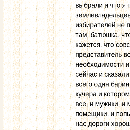
выбрали и что я 
землевладельцев,
избирателей не по
там, батюшка, чт
кажется, что сов
предста­витель в
необходимости и
сейчас и сказали:
всего один барин
кучера и котором
все, и мужики, и
помещики, и попы
нас дороги хорош