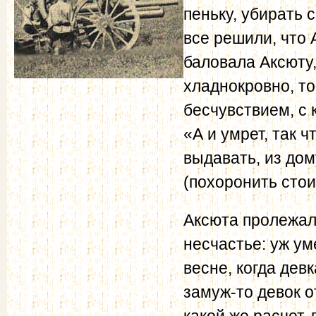
пеньку, убирать 
все решили, что 
баловала Аксюту,
хладнокровно, то
бесчувст­вием, с
«А и умрет, так 
выдавать, из дом
(похоронить стои
Аксюта пролежал
не­счастье: уж у
весне, когда дев
замуж-то девок о
какой же расчет,