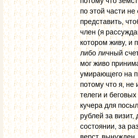
потому что земст
по этой части не
представить, чт
член (я рассужда
котором живу, и 
либо личный счет)
мог живо принима
умирающего на п
потому что я, не
телеги и беговых
кучера для посыл
рублей за визит, 
состоянии, за ра
верст, вынужден,