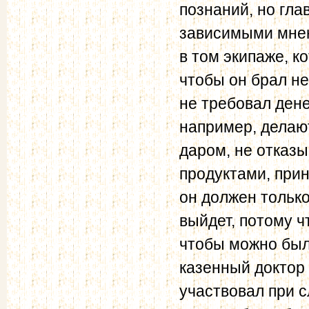
познаний, но гла
зависимыми мнен
в том эки­паже, к
чтобы он брал не
не требовал дене
например, делаю
даром, не отказ
продуктами, при
он должен только
выйдет, потому ч
чтобы можно был
казенный доктор 
участвовал при с