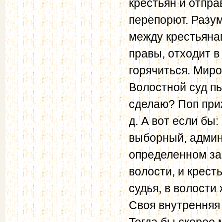
крестьян и отпра
перепорют. Разум
между крестьянам
правы, отходит в
горячиться. Ми­р
Волостной суд пья
сделаю? Поп при
д. А вот если бы
выборный, админи
определенном за
волости, и крест
судья, в волост
Своя внут­ренняя
Тогда бы скорее 