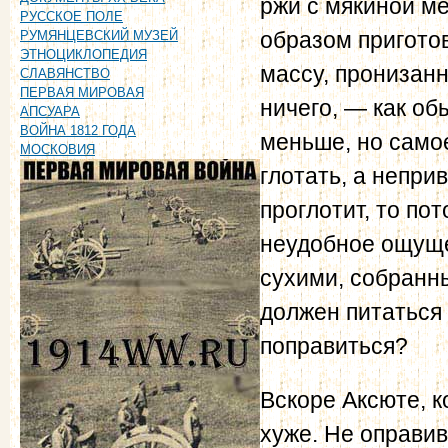
ржи с мякиной ме
РУССКОЕ ПОЛЕ
образом при­гото
РУМЯНЦЕВСКИЙ МУЗЕЙ
ЭТНОЦИКЛОПЕДИЯ
массу, пронизан
СЛАВЯНСТВО
ПЕРВАЯ МИРОВАЯ
ничего, — как об
АПСУАРА
ВОЙНА 1812 ГОДА
меньше, но самое
МОСКОВИЯ
глотать, а непри
проглотит, то по
неудобное ощущен
сухими, собранн
должен питаться
поправиться?
Вскоре Аксюте, к
хуже. Не оправив