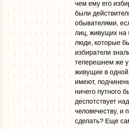
чем ему его изб
были действител
обывателями, ес
лиц, живущих на 
люди, которые бы
избиратели знали
теперешнем же ус
живущие в одной
имеют, подчинен
ничего путного б
деспотствует над
человечеству, и 
сделать? Еще са