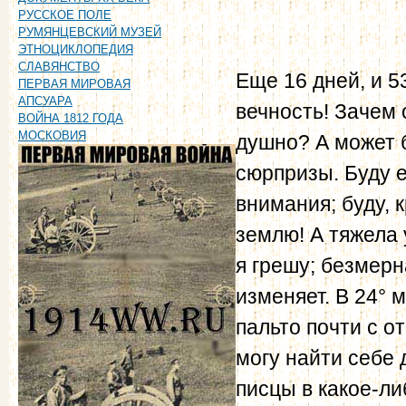
РУССКОЕ ПОЛЕ
РУМЯНЦЕВСКИЙ МУЗЕЙ
ЭТНОЦИКЛОПЕДИЯ
СЛАВЯНСТВО
Еще 16 дней, и 5
ПЕРВАЯ МИРОВАЯ
АПСУАРА
вечность! Зачем 
ВОЙНА 1812 ГОДА
МОСКОВИЯ
душно? А может б
сюрпризы. Буду 
внимания; буду, 
землю! А тяжела 
я грешу; безмерн
изменяет. В 24° 
пальто почти с о
могу найти себе 
писцы в какое-ли