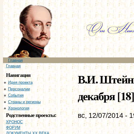
Пе
ос
со
Главное меню
Главная
Вы здесь
Главная
Навигация
В.И. Штейнг
Идея проекта
Персоналии
декабря [18
События
Страны и регионы
Хронология
Родственные проекты:
вс, 12/07/2014 - 
ХРОНОС
ФОРУМ
ДОКУМЕНТЫ XX ВЕКА