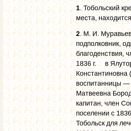
1
. Тобольский кр
места, находится
2
. М. И. Муравье
подполковник, о
благоденствия, ч
1836 г. в Ялуто
Константиновна 
воспитанницы — 
Матвеевна Бород
капитан, член Со
поселении с 1836
Тобольск для ле