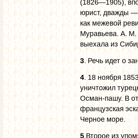
(1826—1905), вп
юрист, дважды —
как межевой реви
Муравьева. А. М.
выехала из Сибир
3
. Речь идет о з
4
. 18 ноября 185
уничтожил турец
Осман-пашу. В от
французская эск
Черное море.
5
.Второе из упо