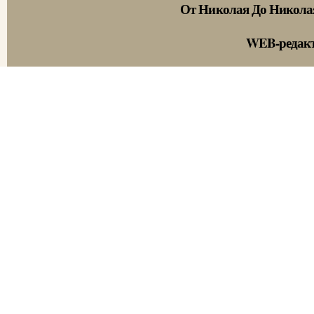
От Николая До Никола
WEB-редак