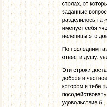
столах, от котор
заданные вопросы
разделилось на 
именует себя «ч
нелепицы это до
По последним га
отвести душу: ув
Эти строки доста
доброе и честное
котором я тебе п
посодействовать 
удовольствие
5
.