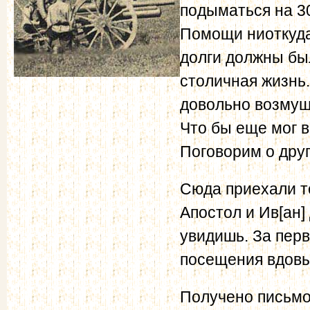
подыматься на 3
Помощи ниоткуда 
долги должны был
столичная жизнь.
довольно возмущ
Что бы еще мог в
Поговорим о дру
Сюда приехали т
Апостол и Ив[ан]
увидишь. За перв
посещения вдовы
Получено письмо