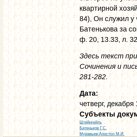
квартирной хозяй
84), Он служил у
Батенькова за со
ф. 20, 13.33, л. 32
Здесь текст при
Сочинения и пис
281-282.
Дата:
четверг, декабря 
Субъекты доку
Штейнгейль
Батеньков Г.С.
Муравьев-Апостол М.И.