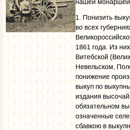
нашей монаршей 
1. Понизить вык
во всех губерния
Великороссийско
1861 года. Из ни
Витебской (Вели
Невельском, Пол
понижение произ
выкуп по выкупн
издания высочайш
обязательном вык
означенные селе
сбавкою в выкуп