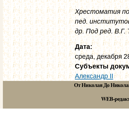
Хрестоматия по 
пед. институтов
др. Под ред. В.Г. 
Дата:
среда, декабря 2
Субъекты доку
Александр II
От Николая До Никола
WEB-редак