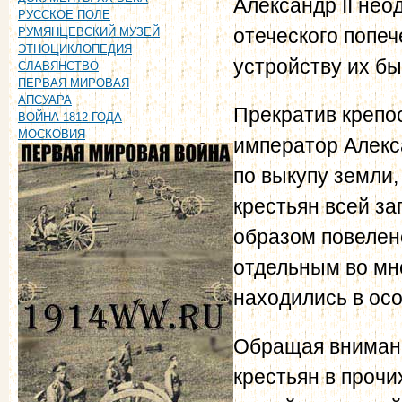
Александр II нео
РУССКОЕ ПОЛЕ
отеческого попеч
РУМЯНЦЕВСКИЙ МУЗЕЙ
ЭТНОЦИКЛОПЕДИЯ
устройству их бы
СЛАВЯНСТВО
ПЕРВАЯ МИРОВАЯ
АПСУАРА
Прекратив крепо
ВОЙНА 1812 ГОДА
МОСКОВИЯ
император Алекса
по выкупу земли
крестьян всей з
образом повелен
отдельным во мн
находились в ос
Обращая вниман
крестьян в прочи