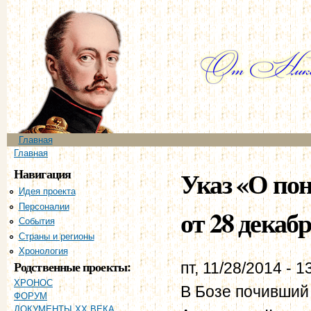
Пе
ос
со
Главное меню
Главная
Вы здесь
Главная
Навигация
Указ «О по
Идея проекта
Персоналии
от 28 декабр
События
Страны и регионы
Хронология
Родственные проекты:
пт, 11/28/2014 - 1
ХРОНОС
В Бозе почивший
ФОРУМ
ДОКУМЕНТЫ XX ВЕКА