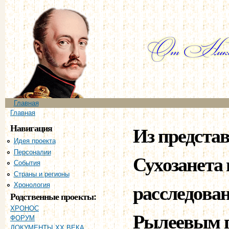
Пе
ос
со
Главное меню
Главная
Вы здесь
Главная
Навигация
Из представ
Идея проекта
Персоналии
Сухозанета 
События
Страны и регионы
расследова
Хронология
Родственные проекты:
ХРОНОС
Рылеевым п
ФОРУМ
ДОКУМЕНТЫ XX ВЕКА