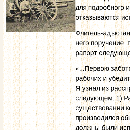
для подробного и
отказываются ис
Флигель-адъютан
него поручение,
рапорт следующе
«...Первою забо
рабочих и убедит
Я узнал из рассп
следующем: 1) Р
существовании к
производился об
должны были испр