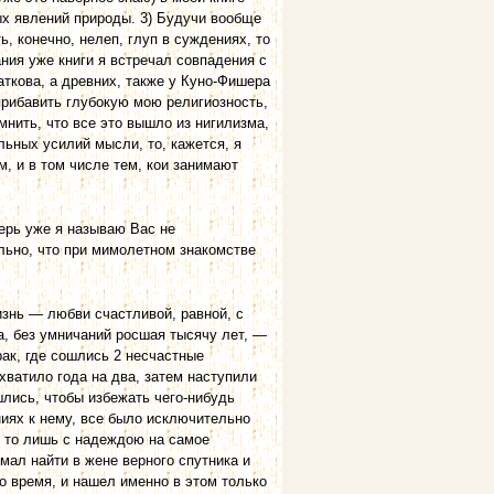
х явлений природы. 3) Будучи вообще
, конечно, нелеп, глуп в суждениях, то
ания уже книги я встречал совпадения с
аткова, а древних, также у Куно-Фишера
 прибавить глубокую мою религиозность,
мнить, что все это вышло из нигилизма,
льных усилий мысли, то, кажется, я
, и в том числе тем, кои занимают
перь уже я называю Вас не
льно, что при мимолетном знакомстве
жизнь — любви счастливой, равной, с
а, без умничаний росшая тысячу лет, —
рак, где сошлись 2 несчастные
 хватило года на два, затем наступили
лись, чтобы избежать чего-нибудь
ениях к нему, все было исключительно
и то лишь с надеждою на самое
мал найти в жене верного спутника и
о время, и нашел именно в этом только