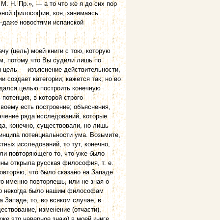
М. Н. Пр.», — а то что же я до сих пор
енной философии, коя, занимаясь
а—даже новостями испанской
чу (цель) моей книги с тою, которую
ам, потому что Вы судили лишь по
ля цель — изъяснение действительности,
и создает категории; кажется так; но во
адался целью построить конечную
потенция, в которой строго
своему есть построение; объяснения,
ачение ряда исследований, которые
да, конечно, существовали, но лишь
принципа потенциальности ума. Возьмите,
тных исследований, то тут, конечно,
или повторяющего то, что уже было
ины открыла русская философия, т. е.
овторяю, что было сказано на Западе
что именно повторяешь, или не зная о
 что некогда было нашим философам
а Западе, то, во всяком случае, в
ествование, изменение (отчасти),
уже это наверное знаю) в моей книге