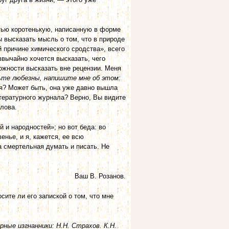
тью коротенькую, написанную в форме
 высказать мысль о том, что в природе
й причине химического сродства», всего
звычайно хочется высказать, чего
можности высказать вне рецензии. Меня
ьте любезны, напишите мне об этом:
ия? Может быть, она уже давно вышла
тературного журнала? Верно, Вы видите
слова.
 и народностей»; но вот беда: во
енье, и я, кажется, ее всю
ка смертельная думать и писать. Не
Ваш В. Розанов.
сите ли его запиской о том, что мне
рные изгнанники: Н.Н. Страхов. К.Н.