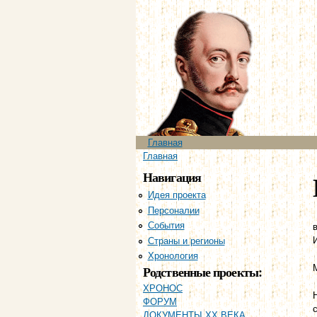
Главное меню
Главная
Вы здесь
Главная
Навигация
Идея проекта
Персоналии
События
в
Страны и регионы
Хронология
Родственные проекты:
ХРОНОС
ФОРУМ
ДОКУМЕНТЫ XX ВЕКА