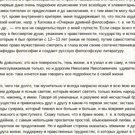
впервые дано очень подробное изъяснение этих всеобщих и элементарны
самостоятелен от предисловия и до заключения, я с тем вместе могу быть
и тут, кроме внутреннего критерия, меня поддерживает то, что после изд
моей книгою, напр. у Каткова в «Очерках древней философии», т. е. не К
и др., — что все не свидетельствует о моей глупости. Если сверх всего
веру в бессмертие души, уважение к нравственности, государству и вспо
которым я был пропитан с 12—13 лет (никак не позже), путем самостояте
имею право мужественно смотреть в глаза всем своим соотечественникам
кафедры философии и создают русскую философскую литературу.
Но довольно; это все поверхность, тень жизни, а я узнал и ее саму, и те
многоуважаемым только, но и дорогим Николаем Николаевичем: удивите
мне все- таки хочется вам говорить все подробности о своей жизни.
То, чего так долго, так мучительно и всегда напрасно искал я всю мою 
тем добрым и ясным светом, которым может светить только жизнь народ
это, наконец, я имею. Говоря об умничаньи, я разумею мой несчастный б
существа и привязались друг к другу в каком-то первом экстазе; экстаза
годы сумрака, который темнел все больше и больше, и мы вовремя разош
ужасного и преступного. Скажу только, что в браке моем, т. е. в побужд
идейное, с самым небольшим просветом простой, обыкновенной любви, 
короткое ее продолжение. Но и идейная сторона оказалась обманом: я ду
друга жизни, поддержку-в нравственных трудностях, о которых думал в т