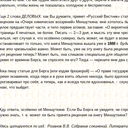
довольно, чтобы жизнь не показалась холодною и бесприютною.
Еще 2 слова ДЕЛОВЫХ: как Вы думаете, примет «Русский Вестник» ста
рецензии на «Очерк химических воззрений» Меншуткина: мне хотелось бы
целое предшествует части, и тело первее атомов; заглавие: «О вероятно
страницы 4 печатных, не более. Писать — 2—3 дня, и мысль эту мне чре
нельзя, нет случая и, что особенно скверно, быть может, не будет и воз
останавливает то только, что книга Меншуткина вышла уже в
1888 г
.
Буд
мне это чрезвычайно важно
. Может быть, уже на эту книгу была реценз
для рецензии теперь? Может быть, она слишком специальна для общели
время от времени Берга, не спросите ли его? Тогда — черкните мне два 
Пока пишу статью для Берга (или издам брошюрой) — «О праве государей
время экзаменов, когда пера и в руки взять обычно некогда, было вдохнов
проговаривал про себя; а теперь, как и всегда после вдохновенья, - ску
знаю, что выйдет.
Жду ответа, особенно об Меншуткине. Если Вы Берга не увидите, не спро
нужно знать, т. е. может ли быть принята рецензия на книгу Меншуткина?
Здесь цитируется по изд.: Розанов В.В. Собрание сочинений. Литерату