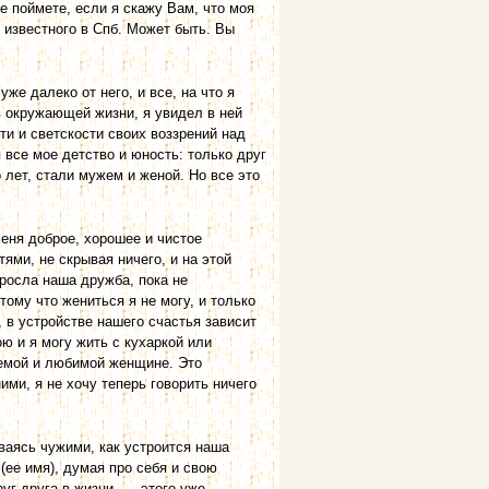
е поймете, если я скажу Вам, что моя
известного в Спб. Может быть. Вы
уже далеко от него, и все, на что я
в окружающей жизни, я увидел в ней
и и светскости своих воззрений над
 все мое детство и юность: только друг
 лет, стали мужем и женой. Но все это
меня доброе, хорошее и чистое
ями, не скрывая ничего, и на этой
 росла наша дружба, пока не
тому что жениться я не могу, и только
, в устройстве нашего счастья зависит
ю и я могу жить с кухаркой или
аемой и любимой женщине. Это
ими, я не хочу теперь говорить ничего
ваясь чужими, как устроится наша
(ее имя), думая про себя и свою
уг друга в жизни, — этого уже