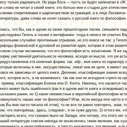
могу только радоваться. Но ради Бога — пусть он будет напечатан в «Ж. 
ни слова не читал о своей книге; это больно мне и стыдно для отечеств
всякими спиритизмами и шарлатанством за границей, а в лице Лесевич
литературы, даже слова не хочет сказать о русской книге по философии.
Боюсь, что Вы, как в одном из своих прошлогодних писем, смешаете зада
преследовал Гегель в логике и метафизике: тогда я ничего не ответил В
нескольким случайно прочтенным отрывкам, но это вовсе не так: у Геге
природы физической и духовной из развития идеи, которая в этом развити
всяком случае несомненно, что его философия есть изъяснение. Я же з
форму умственной деятельности человека, исходя из мысли, что ум есть 
предустановлена эта конечная форма; так. обр., моя книга по характеру 
которые включены в нее, несущественны, лежат вне ее цели, и имеют зн
вовсе не зависимы от целого книги. Деление, классификации знания всег
того, которое есть, а не возможного, так как они не исходили строго из 
в пример, классификации Бэкона или О. Конта. Наконец, что касается час
много может быть ошибочного (как я в одном месте книги и оговариваю) 
высказано ранее, но 1) какие неизвестные в европейской философии ист
совокупность наших книг по философии? Итак, если иногда или часто я п
(как Вы мне часто писали об этом), то не все ли равно повторять, зная, 
том, что повторяешь; здесь, следоват., я не хуже других; 2) оттого же,
повторить всего, что сказано было на Западе, или потому, что этого нет н
нашей литературе совсем никогда не изъяснялись такие явления, как сущ
причинность и целесообразность, и просто назывались эти явления, и (я 