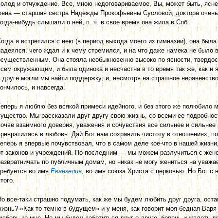
холод и отчуждение. Все, мною недоговариваемое, Вы, может быть, ясне
жена — старшая сестра Надежды Прокофьевны Сусловой, доктора очень 
когда-нибудь слышали о ней, п. ч. в свое время она жила в Спб.
Когда я встретился с нею (в период выхода моего из гимназии), она была 
надеялся, чего ждал и к чему стремился, и на что даже намека не было 
осуществленным. Она стояла необыкновенно высоко по ясности, твердост
всем окружающим, и была одинока и несчастна в то время так же, как и я
в друге могли мы найти поддержку; и, несмотря на страшное неравенство
кончилось, и навсегда.
Теперь я люблю без всякой примеси идейного, и без этого же полюбило 
существо. Мы рассказали друг другу свою жизнь, со всеми ее подробност
почве взаимного доверия, уважения и сочувствия все сильнее и сильнее
превратилась в любовь. Дай Бог нам сохранить чистоту в отношениях, по
теперь я впервые почувствовал, что в самом деле кое-что в нашей жизни
от законов и учреждений. По последним — мы можем разлучиться с жено
развратничать по публичным домам, но никак не могу жениться на уваж
требуется во имя
Евангелия
, во имя союза Христа с церковью. Но Бог с н
того.
Но все-таки страшно подумать, как же мы будем любить друг друга, оста
жизнь? «Как-то темно в будущем» и у меня, как говорит моя бедная Варя 
любовь ко мне. Но мы будем заботиться друг о друге, беречь и жалеть др