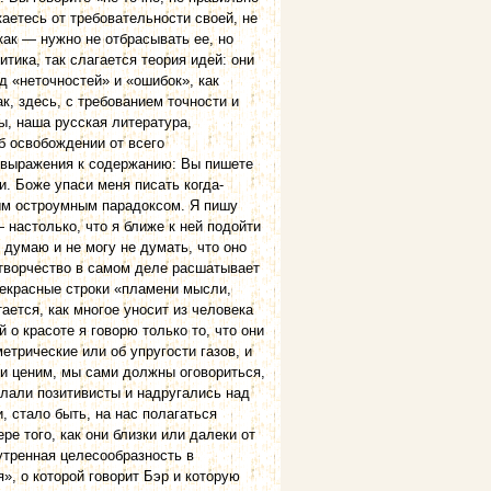
аетесь от требовательности своей, не
ак — нужно не отбрасывать ее, но
итика, так слагается теория идей: они
 «неточностей» и «ошибок», как
ак, здесь, с требованием точности и
ы, наша русская литература,
б освобождении от всего
 выражения к содержанию: Вы пишете
и. Боже упаси меня писать когда-
мым остроумным парадоксом. Я пишу
— настолько, что я ближе к ней подойти
я думаю и не могу не думать, что оно
о творчество в самом деле расшатывает
рекрасные строки «пламени мысли,
тается, как многое уносит из человека
 о красоте я говорю только то, что они
етрические или об упругости газов, и
м и ценим, мы сами должны оговориться,
елали позитивисты и надругались над
, стало быть, на нас полагаться
ре того, как они близки или далеки от
утренная целесообразность в
», о которой говорит Бэр и которую