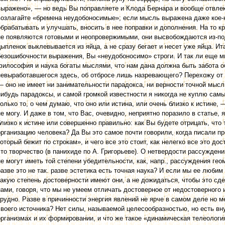
выражено», — но ведь Вы поправляете и Клода Бернара и вообще отвлек
возлагайте «бремена неудобоносимые»; если мысль выражена даже кое-к
обрабатывать и улучшать, вносить в нее поправки и дополнения. На то кр
не появляются готовыми и неопровержимыми, они высвобождаются из-под
цыпленок выклевывается из яйца, а не сразу бегает и несет уже яйца. Ит
безошибочности выражения, Вы «неудобоносимо» строги. И так ли еще м
философия и наука богаты мыслями, что нам дана должна быть забота о
невыработавшегося здесь, об отбросе лишь назревающего? Перехожу от
— оно не имеет ни занимательности парадокса, ни верности точной мысл
нибудь парадоксы, и самой громкой известности я никогда не куплю са
только то, о чем думаю, что оно или истина, или очень близко к истине, 
не могу. И даже в том, что Вас, очевидно, неприятно поразило в статье, 
близко к истине или совершенно правильно: как Вы будете отрицать, чт
организацию человека? Да Вы это самое почти говорили, когда писали п
который бежит по строкам», и чего все это стоит, как нелегко все это дос
это творчество (в панихиде по А. Григорьеве). О нетвердости рассуждений
не могут иметь той степени убедительности, как, напр., рассуждения геом
разве это не так. разве эстетика есть точная наука? И если мы ее люби
какую степень достоверности имеют они, а не дожидаться, чтобы это сд
нами, говоря, что мы не умеем отличать достоверное от недостоверного и
трудно. Разве в причинности энергия явлений не ярче в самом деле но ме
своего источника? Нет силы, называемой целесообразностью, но есть вн
организмах и их формировании, и что же такое «динамическая телеология