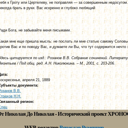
себя к Гроту или Цертелеву, не поправляя — за совершенным недосугом.
некогда брать в руки. Вас искренно и глубоко любящий
Ради Бога, не забывайте меня письмами.
Какая мне еще пришла мысль: не послать ли мне статью самому Соловьев
против Вас и по поводу Вас, и думаете ли Вы, что тут содержится нечт
Здесь цитируется по изд.: Розанов В.В. Собрание сочинений. Литерату
Леонтьев / Под общ. ред. А.Н. Николюкина. – М., 2001, с. 203-206.
Дата:
воскресенье, апреля 21, 1889
Субъекты документа:
Розанов В.В.
Страхов Н.Н.
Связанный регион:
Елец
От Николая До Николая - Исторический проект ХРОНО
WEB-редактор
Вячеслав Румянцев