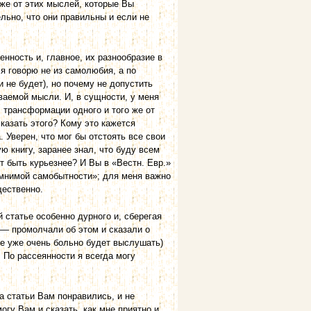
аже от этих мыслей, которые Вы
льно, что они правильны и если не
нность и, главное, их разнообразие в
 я говорю не из самолюбия, а по
 не будет), но почему не допустить
ваемой мысли. И, в сущности, у меня
 трансформации одного и того же от
казать этого? Кому это кажется
 Уверен, что мог бы отстоять все свои
ю книгу, заранее знал, что буду всем
 быть курьезнее? И Вы в «Вестн. Евр.»
 мнимой самобытности»; для меня важно
щественно.
 статье особенно дурного и, сберегая
 — промолчали об этом и сказали о
мне уже очень больно будет выслушать)
 По рассеянности я всегда могу
а статьи Вам понравились, и не
огу Вам и сказать, как мне приятно и