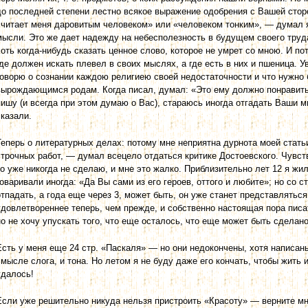
до последней степени лестно всякое выражение одобрения с Вашей сторо
считает меня даровитым человеком» или «человеком тонким», — думал я
мысли. Это же дает надежду на небесполезность в будущем своего труда
хоть когда-нибудь сказать ценное слово, которое не умрет со мною. И по
где должен искать плевел в своих мыслях, а где есть в них и пшеница. У
говорю о сознании каждою религиею своей недостаточности и что нужно
вырождающимся родам. Когда писал, думал: «Это ему должно понравиться
пишу (и всегда при этом думаю о Вас), стараюсь иногда отгадать Ваши м
сказали.
Теперь о литературных делах: потому мне неприятна дурнота моей стать
строчных работ, — думал всецело отдаться критике Достоевского. Чувств
то уже никогда не сделаю, и мне это жалко. Приблизительно лет 12 я жи
говаривали иногда: «Да Вы сами из его героев, оттого и любите»; но со 
отпадать, а года еще через 3, может быть, он уже станет представлятьс
удовлетвореннее теперь, чем прежде, и собственно настоящая пора писат
но не хочу упускать того, что еще осталось, что еще может быть сделано
Есть у меня еще 24 стр. «Паскаля» — но они недокончены, хотя написаны
смысле слога, и тона. Но летом я не буду даже его кончать, чтобы жить
удалось!
Если уже решительно никуда нельзя пристроить «Красоту» — верните мне