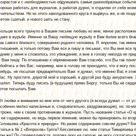
возрастов и с необходимостью обдумывать самые разнообразные событи
хорошо работать для журналов, а работая дурно, я отдаляю от себя воз
учительством. Но из этого заколдованного круга я вырвусь же, и не позд
летом сшитый, и нового шить не стану.
Больше всего тронуло в Вашем письме любовь ко мне, явное расположен
даже в журьбе. Именно за Вашу любящую журьбу я Вам более всего благ
как самого близкого, совершенно родного человека. Я. впрочем, так имен
отношения, и только потому Вам все и пишу в письмах, что Вы мне все п
одним у меня и сложилось это убеждение, и мне в голову никогда не при
я Вам пишу. По отношению к обременению Вам спасибо, что Вы так понял
обойтись и без Вас: например, мне в голову не приходило, что я могу пос
нибудь, не посылая предварительно Вам: я думал, что именно Вас я эти
Вас. Ну простите, дорогой мой и хороший, в другой раз буду аккуратнее.
жалел. Теперь буду писать (в будущем) прямо Бергу: только Вы не серд
готов посылать Вам.
От любви и внимания ко мне или от чего другого (я всегда думал — от ус
особенно мелко написанные и, следовательно, раздражающие), но, по-мое
строже, чем к своим противникам в журнале. Пусть название статьи «О 
к ее содержанию, но ведь первое изменив, можно бы приноровить ко втор
Соловьева «Красота в природе». Но разве содержание совсем дурно? Бе
статьи в № 1 «Вопросов» Грота? Бессвязнее ли, чем статьи Тимирязева
том же? По справедливости, положа руку на сердце, не могу согласиться