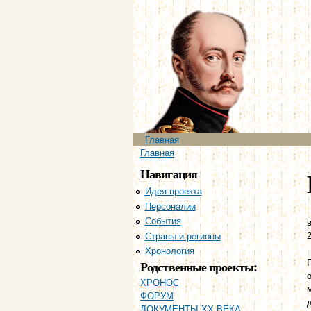
Главное меню
Главная
Вы здесь
Главная
Навигация
Идея проекта
Персоналии
События
в
Страны и регионы
Хронология
Родственные проекты:
ХРОНОС
ФОРУМ
ДОКУМЕНТЫ XX ВЕКА