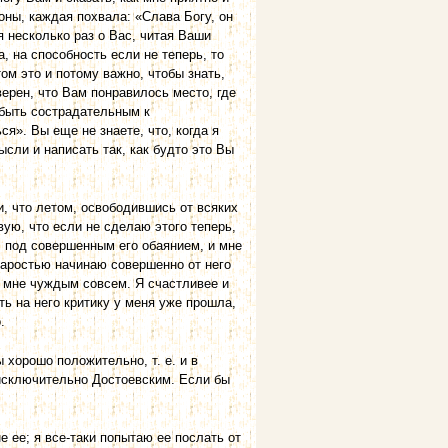
ны, каждая похвала: «Слава Богу, он
 несколько раз о Вас, читая Ваши
, на способность если не теперь, то
том это и потому важно, чтобы знать,
верен, что Вам понравилось место, где
 быть сострадательным к
». Вы еще не знаете, что, когда я
ысли и написать так, как будто это Вы
и, что летом, освободившись от всяких
ую, что если не сделаю этого теперь,
л под совершенным его обаянием, и мне
старостью начинаю совершенно от него
я мне чуждым совсем. Я счастливее и
ь на него критику у меня уже прошла,
.
 хорошо положительно, т. е. и в
 исключительно Достоевским. Если бы
 ее; я все-таки попытаю ее послать от