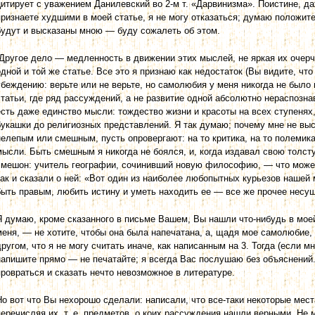
цитирует с уважением Данилевский во 2-м т. «Дарвинизма». Поистине, д
признаете худшими в моей статье, я не могу отказаться; думаю положите
будут и высказаны мною — буду сожалеть об этом.
Другое дело — медленность в движении этих мыслей, не яркая их очерче
одной и той же статье. Все это я признаю как недостаток (Вы видите, что
убеждению: верьте или не верьте, но самолюбия у меня никогда не было и
статьи, где ряд рассуждений, а не развитие одной абсолютно нераспозна
есть даже единство мысли: тождество жизни и красоты на всех ступенях,
букашки до религиозных представлений. Я так думаю; почему мне не выс
нелепым или смешным, пусть опровергают: на то критика, на то полемика.
мысли. Быть смешным я никогда не боялся, и, когда издавал свою толсту
смешон: учитель географии, сочинивший новую философию, — что может
так и сказали о ней: «Вот один из наиболее любопытных курьезов нашей
быть правым, любить истину и уметь находить ее — все же прочее несу
Я думаю, кроме сказанного в письме Вашем, Вы нашли что-нибудь в моей
меня, — не хотите, чтобы она была напечатана, а, щадя мое самолюбие,
другом, что я не могу считать иначе, как написанным на 3. Тогда (если 
напишите прямо — не печатайте; я всегда Вас послушаю без объяснений.
провраться и сказать нечто невозможное в литературе.
Но вот что Вы нехорошо сделали: написали, что все-таки некоторые мест
перечисляя их, т. е. предметов, о коих рассуждения нашли верными. Не м