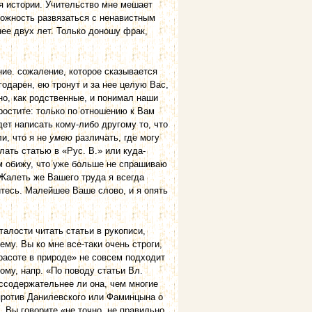
я истории. Учительство мне мешает
можность развязаться с ненавистным
нее двух лет. Только доношу фрак,
ие. сожаление, которое сказывается
одарен, ею тронут и за нее целую Вас,
но, как родственные, и понимал наши
ростите: только по отношению к Вам
дет написать кому-либо другому то, что
и, что я не
умею
различать, где могу
лать статью в «Рус. В.» или куда-
м обижу, что уже больше не спрашиваю
 Жалеть же Вашего труда я всегда
итесь. Малейшее Ваше слово, и я опять
талости читать статьи в рукописи,
му. Вы ко мне все-таки очень строги,
красоте в природе» не совсем подходит
ому, напр. «По поводу статьи Вл.
ссодержательнее ли она, чем многие
 против Данилевского или Фаминцына о
. Вы говорите «не точно, не правильно