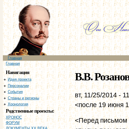
Пе
ос
со
Главное меню
Главная
Вы здесь
Главная
Навигация
В.В. Розанов
Идея проекта
Персоналии
События
вт, 11/25/2014 - 1
Страны и регионы
<после 19 июня 1
Хронология
Родственные проекты:
ХРОНОС
<Перед письмом 
ФОРУМ
ДОКУМЕНТЫ XX ВЕКА