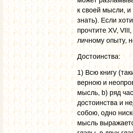
к своей мысли, и
знать). Если хоти
прочтите XV, VIII
личному опыту, н
Достоинства:
1) Всю книгу (та
верною и неопро
мысль, b) ряд ча
достоинства и н
собою, одно ниск
мысль выражаетс
главы, в двух гла