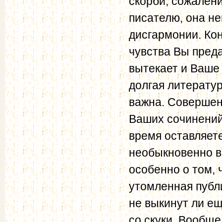
скорби, сожалени
писателю, она не
дисгармонии. Кон
чувства Вы пред
вытекает и Ваше 
долгая литератур
важна. Совершен
Ваших сочинений
время оставляете
необыкновенно в
особенно о том, ч
утомленная публи
не выкинут ли ещ
со скуки. Вообще