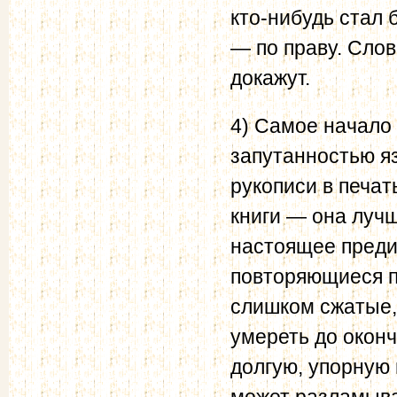
кто-нибудь стал 
— по праву. Слов
докажут.
4) Самое начало 
запутанностью яз
рукописи в печат
книги — она лучш
настоящее преди
повторяющиеся п
слишком сжатые,
умереть до окон
долгую, упорную м
может разламыват