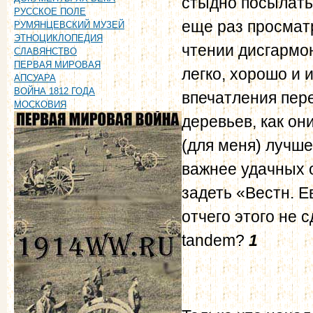
стыдно посылать.
РУССКОЕ ПОЛЕ
еще раз просмат
РУМЯНЦЕВСКИЙ МУЗЕЙ
ЭТНОЦИКЛОПЕДИЯ
чтении дисгармон
СЛАВЯНСТВО
ПЕРВАЯ МИРОВАЯ
легко, хорошо и 
АПСУАРА
ВОЙНА 1812 ГОДА
впечатления пере
МОСКОВИЯ
деревьев, как он
(для меня) лучше
важнее удачных 
задеть «Вестн. Е
отчего этого не 
tandem?
1