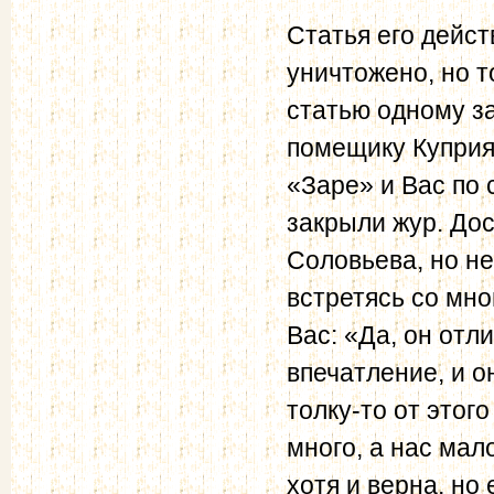
Статья его дейст
уничтожено, но т
статью одному з
помещику Куприя
«Заре» и Вас по 
закрыли жур. Дос
Соловьева, но не
встретясь со мно
Вас: «Да, он отл
впечатление, и о
толку-то от этого
много, а нас мал
хотя и верна, но