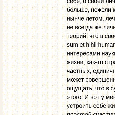
себе, о своей ли
больше, нежели к
нынче летом, леч
не всегда же ли
теорий, что в св
sum et hihil hum
интересами наук
жизни, как-то ст
частных, единичн
может совершенн
ощущать, что в 
этого. И вот у м
устроить себе жи
простой счастл