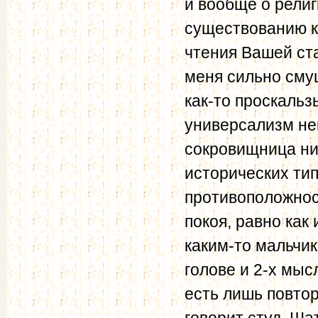
и вообще о религ
существованию к
чтения Вашей ста
меня сильно смущ
как-то проскальз
универсализм не
сокровищница ни
исторических тип
противоположност
покоя, равно ка
каким-то мальчи
голове и 2-х мыс
есть лишь повтор
говорит студ. Ша