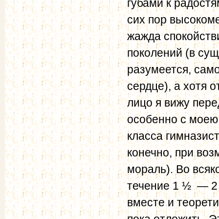
губами к радостя
сих пор высоком
жажда спокойств
поколений (в су
разумеется, самог
сердце), а хотя 
лицо я вижу пере
особенно с моею
класса гимназист
конечно, при воз
мораль). Во всяк
течение 1 ½ — 2 
вместе и теорет
пока отложить. Э