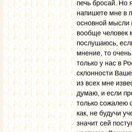
печь бросай. Но 
напишете мне в п
основной мысли и
вообще человек 
послушаюсь, если
мнение, то очень
только у нас в Р
склонности Вашей
из всех мне изв
думаю, и если пр
только сожалею о
как, не будучи у
значит сей посту