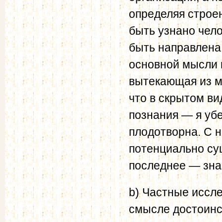
определяя строен
быть узнано чело
быть направлена,
основной мысли 
вытекающая из мы
что в скрытом ви
познания — я уб
плодотворна. С н
потенциально сущ
последнее — знач
b) Частные иссле
смысле достоинс