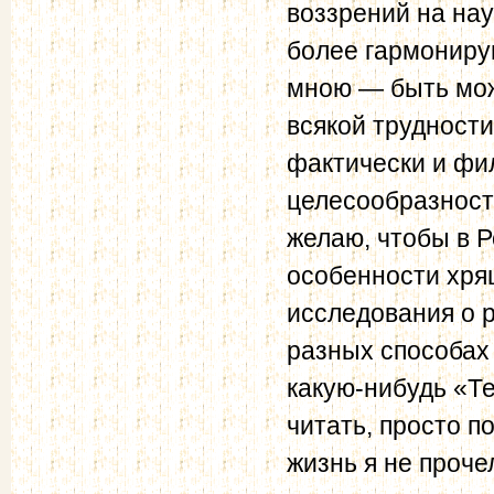
воззрений на на
более гармонирую
мною — быть може
всякой трудност
фактически и фи
целесообразности
желаю, чтобы в 
особенности хрящ
исследования о 
разных способах 
какую-нибудь «Т
читать, просто по
жизнь я не проче