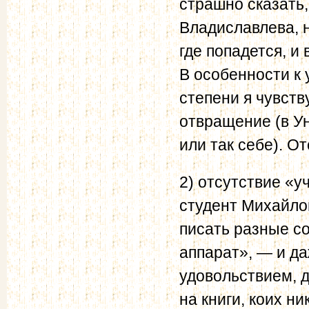
страшно сказать,
Владиславлева, 
где попадется, и
В особенности к 
степени я чувст
отвращение (в Ун
или так себе). О
2) отсутствие «у
студент Михайлов
писать разные с
аппарат», — и да
удовольствием, д
на книги, коих ни