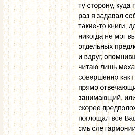
ту сторону, куда
раз я задавал себ
такие-то книги, 
никогда не мог в
отдельных предл
и вдруг, опомнивш
читаю лишь механ
совершенно как г
прямо отвечающи
занимающий, или
скорее предполож
поглощал все Ваш
смысле гармонии