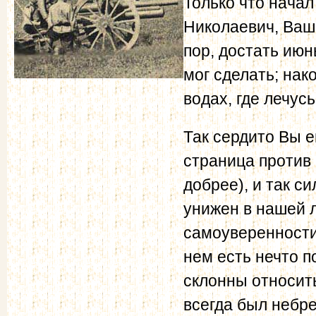
Только что нача
Николаевич, Ваш 
пор, достать июн
мог сделать; нак
водах, где лечусь
Так сердито Вы е
страница против 
добрее), и так с
унижен в нашей л
самоуверенности,
нем есть нечто п
склонны относить
всегда был небре