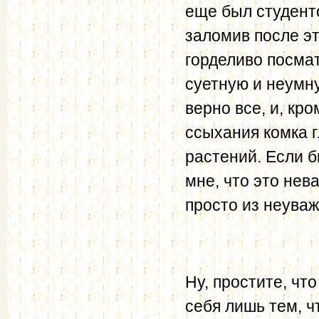
еще был студенто
заломив после эт
горделиво посма
суетную и неумну
верно все, и, кр
ссыхания комка 
растений. Если б
мне, что это нев
просто из неуваж
Ну, простите, чт
себя лишь тем, ч