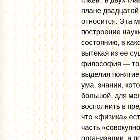
плане двадцатой 
относится. Эта м
построение наук
состоянию, в как
вытекая из ее с
философия — тол
выделил понятие 
ума, знании, кот
большой, для ме
восполнить в пре
что «физика» ест
часть «совокупно
организации, а п