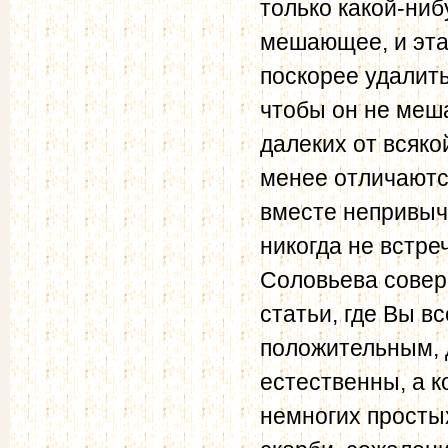
только какой-ниб
мешающее, и эта
поскорее удалит
чтобы он не меш
далеких от всяк
менее отличаютс
вместе непривычн
никогда не встре
Соловьева совер
статьи, где Вы в
положительным, 
естественны, а к
немногих простых