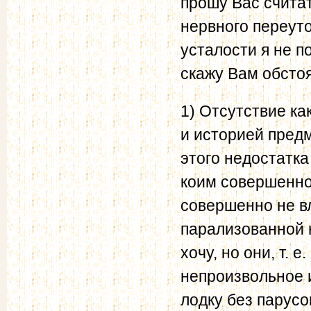
прошу Вас считат
нервного переуто
усталости я не п
скажу Вам обсто
1) Отсутствие ка
и историей предм
этого недостатка
коим совершенно
совершенно не в
парализованной н
хочу, но они, т.
непроизвольное 
лодку без парусов