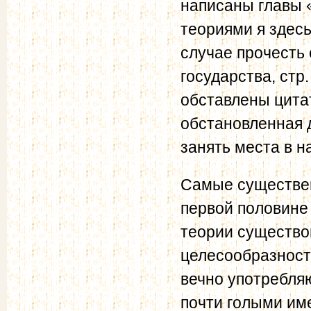
написаны главы 
теориями я здесь 
случае прочесть 
государства, стр.
обставлены цитат
обстановленная 
занять места в н
Самые существен
первой половине 
теории существо
целесообразности
вечно употребля
почти голыми име