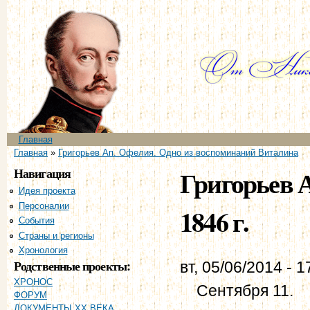
Пе
ос
со
Главное меню
Главная
Вы здесь
Главная
»
Григорьев Ап. Офелия. Одно из воспоминаний Виталина
Навигация
Григорьев А
Идея проекта
Персоналии
1846 г.
События
Страны и регионы
Хронология
Родственные проекты:
вт, 05/06/2014 - 1
ХРОНОС
Сентября 11.
ФОРУМ
ДОКУМЕНТЫ XX ВЕКА