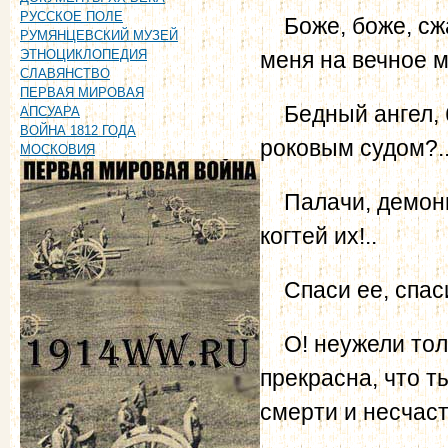
РУССКОЕ ПОЛЕ
Боже, боже, сжа
РУМЯНЦЕВСКИЙ МУЗЕЙ
меня на вечное м
ЭТНОЦИКЛОПЕДИЯ
СЛАВЯНСТВО
ПЕРВАЯ МИРОВАЯ
Бедный ангел, б
АПСУАРА
ВОЙНА 1812 ГОДА
роковым судом?.
МОСКОВИЯ
Палачи, демоны…
когтей их!..
Спаси ее, спаси
О! неужели тольк
прекрасна, что т
смерти и несчас