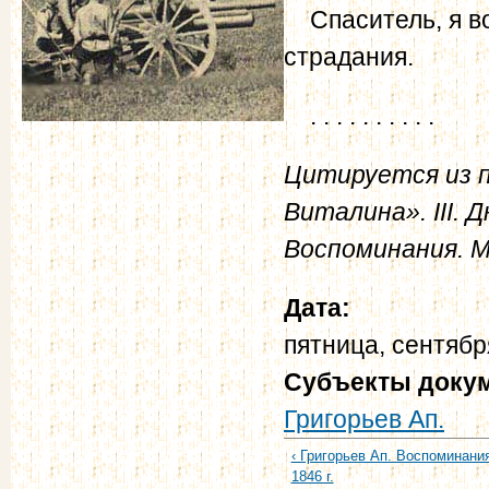
Спаситель, я во 
страдания.
. . . . . . . . . .
Цитируется из п
Виталина».
III.
Воспоминания. М.,
Дата:
пятница, сентябр
Субъекты доку
Григорьев Ап.
‹ Григорьев Ап. Воспоминания
1846 г.