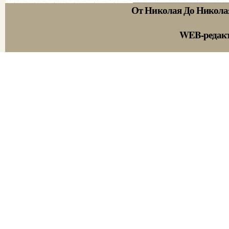
От Николая До Никола
WEB-редак