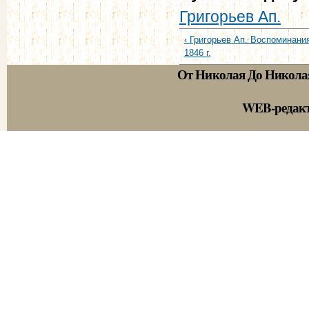
Григорьев Ап.
‹ Григорьев Ап. Воспоминания
1846 г.
От Николая До Никола
WEB-редак