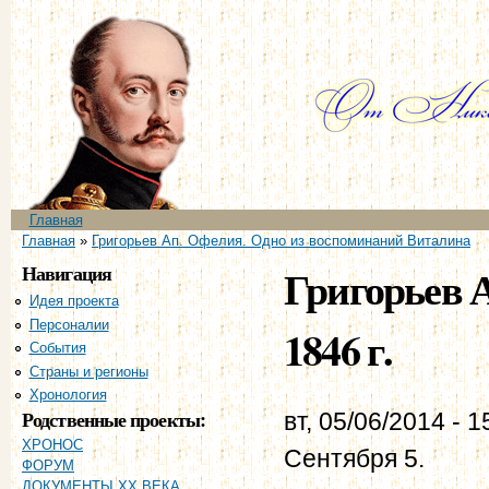
Пе
ос
со
Главное меню
Главная
Вы здесь
Главная
»
Григорьев Ап. Офелия. Одно из воспоминаний Виталина
Навигация
Григорьев А
Идея проекта
Персоналии
1846 г.
События
Страны и регионы
Хронология
Родственные проекты:
вт, 05/06/2014 - 1
ХРОНОС
Сентября 5.
ФОРУМ
ДОКУМЕНТЫ XX ВЕКА