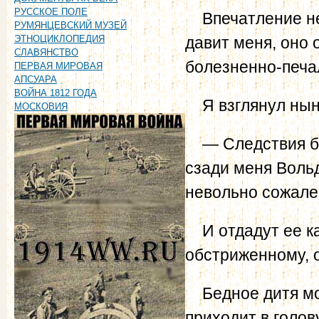
РУССКОЕ ПОЛЕ
Впечатление неи
РУМЯНЦЕВСКИЙ МУЗЕЙ
давит меня, оно 
ЭТНОЦИКЛОПЕДИЯ
СЛАВЯНСТВО
болезненно-печа
ПЕРВАЯ МИРОВАЯ
АПСУАРА
ВОЙНА 1812 ГОДА
Я взглянул нынч
МОСКОВИЯ
— Следствия бе
сзади меня Вольд
невольно сожале
И отдадут ее ка
обстриженному, 
Бедное дитя мо
приходит в голов