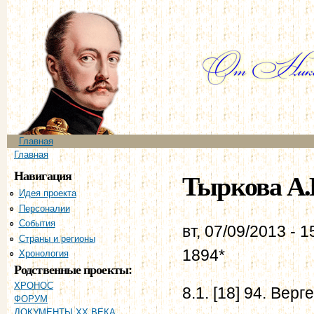
Пе
ос
со
Главное меню
Главная
Вы здесь
Главная
Навигация
Тыркова А.В
Идея проекта
Персоналии
События
вт, 07/09/2013 - 1
Страны и регионы
1894*
Хронология
Родственные проекты:
ХРОНОС
8.1. [18] 94. Верг
ФОРУМ
ДОКУМЕНТЫ XX ВЕКА