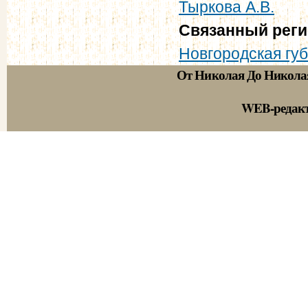
Тыркова А.В.
Связанный рег
Новгородская губ
От Николая До Никола
WEB-редак