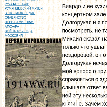
РУССКОЕ ПОЛЕ
Виардо и ее кузи
РУМЯНЦЕВСКИЙ МУЗЕЙ
концертном зале
ЭТНОЦИКЛОПЕДИЯ
СЛАВЯНСТВО
Долгорукая и я п
ПЕРВАЯ МИРОВАЯ
АПСУАРА
посмотреть, не т
ВОЙНА 1812 ГОДА
МОСКОВИЯ
Михаил сказал на
только что ушла;
нездоровой, он о
Долгорукая исчез
мой вопрос о при
справляться о зд
слышала ответ ве
ней эту нескольк
княгине. Зачем х