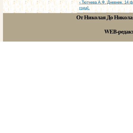
‹ Тютчева А.Ф. Дневник. 14 
года].
От Николая До Никола
WEB-редак