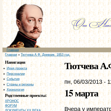
Пе
ос
со
Главное меню
Главная
Вы здесь
Главная
»
Тютчева А.Ф. Дневник. 1853 год.
Навигация
Тютчева А.Ф
Идея проекта
Персоналии
События
пн, 06/03/2013 - 1
Страны и регионы
15 марта
Хронология
Родственные проекты:
ХРОНОС
ФОРУМ
Вчера у императ
ДОКУМЕНТЫ XX ВЕКА