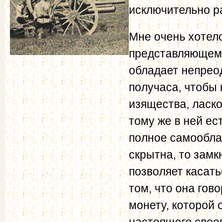
исключительно ра
Мне очень хотело
представляющемс
обладает непрео
получаса, чтобы 
изящества, ласко
тому же в ней ес
полное самооблад
скрытна, то замк
позволяет касать
том, что она гов
монету, которой 
настоящего своег