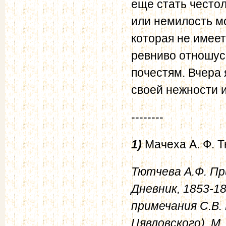
еще стать често
или немилость м
которая не имеет
ревниво отношус
почестям. Вчера
своей нежности и
--------
1)
Мачеха А. Ф. 
Тютчева А.Ф. Пр
Дневник, 1853-18
примечания С.В. 
Цявловского). М.,