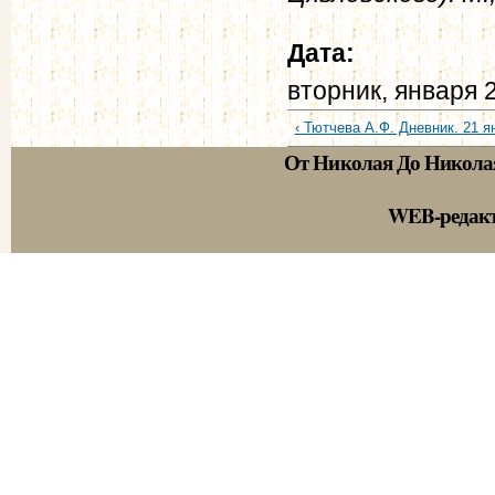
Дата:
вторник, января 
‹ Тютчева А.Ф. Дневник. 21 ян
От Николая До Никола
WEB-редак