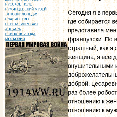
РУССКОЕ ПОЛЕ
РУМЯНЦЕВСКИЙ МУЗЕЙ
Сегодня я в перв
ЭТНОЦИКЛОПЕДИЯ
СЛАВЯНСТВО
где собирается в
ПЕРВАЯ МИРОВАЯ
представила меня
АПСУАРА
ВОЙНА 1812 ГОДА
французски. По в
МОСКОВИЯ
страшный, как я 
женщина, я всег
внушительными 
доброжелательны
доброй, цесаревн
раз более робост
отношению к жен
отношению к муж