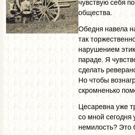
чувствую себя по
общества.
Обедня навела на
так торжественно
нарушением этике
параде. Я чувств
сделать реверанс
Но чтобы вознагр
скромненько помо
Цесаревна уже т
со мной сегодня 
немилость? Это б