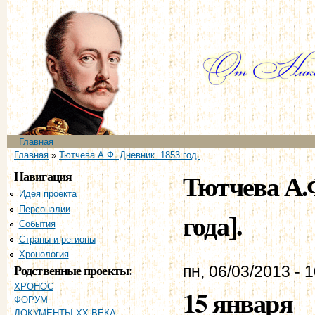
Пе
ос
со
Главное меню
Главная
Вы здесь
Главная
»
Тютчева А.Ф. Дневник. 1853 год.
Навигация
Тютчева А.Ф
Идея проекта
Персоналии
года].
События
Страны и регионы
Хронология
Родственные проекты:
пн, 06/03/2013 - 
ХРОНОС
15 января
ФОРУМ
ДОКУМЕНТЫ XX ВЕКА