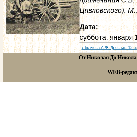
Цявловского). М.,
Дата:
суббота, января 
‹ Тютчева А.Ф. Дневник. 13 ян
От Николая До Никола
WEB-редак