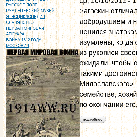
ср, 10/10/2012 - 
РУССКОЕ ПОЛЕ
Загоскин отличал
РУМЯНЦЕВСКИЙ МУЗЕЙ
ЭТНОЦИКЛОПЕДИЯ
добродушием и на
СЛАВЯНСТВО
ПЕРВАЯ МИРОВАЯ
ценился знатока
АПСУАРА
ВОЙНА 1812 ГОДА
изумлены, когда 
МОСКОВИЯ
из рукописи свое
ожидали, чтобы 
такими достоинс
Милославского»,
семействе, хозяй
по окончании его,
подробнее
о загоскин отлича