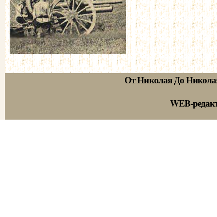
От Николая До Никола
WEB-редак