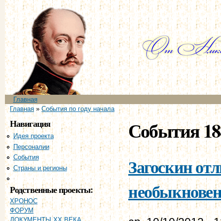
Пе
ос
со
Главное меню
Главная
Вы здесь
Главная
»
События по году начала
Навигация
События 18
Идея проекта
Персоналии
События
Загоскин отл
Страны и регионы
Хронология
необыкновен
Родственные проекты:
ХРОНОС
ФОРУМ
ДОКУМЕНТЫ XX ВЕКА