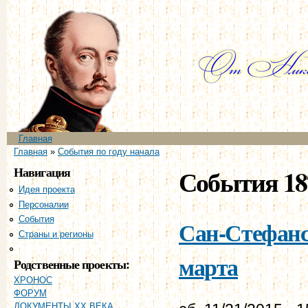
Пе
ос
со
Главное меню
Главная
Вы здесь
Главная
»
События по году начала
Навигация
События 18
Идея проекта
Персоналии
События
Сан-Стефанск
Страны и регионы
Хронология
марта
Родственные проекты:
ХРОНОС
ФОРУМ
ДОКУМЕНТЫ XX ВЕКА