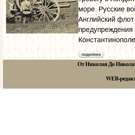
море. Русские в
Английский флот 
предупреждения Р
Константинополе 
подробнее
о сан-стефанский 
От Николая До Никола
WEB-редак