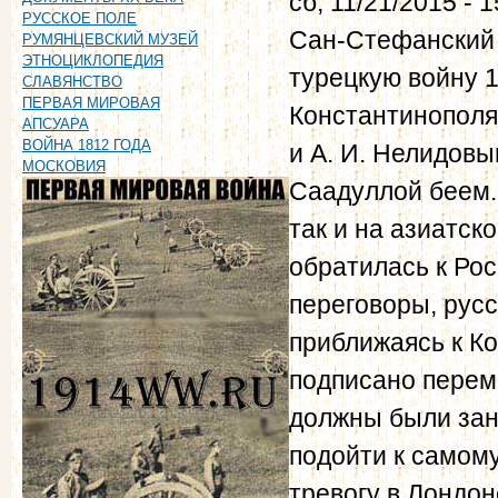
сб, 11/21/2015 - 1
РУССКОЕ ПОЛЕ
Сан-Стефанский 
РУМЯНЦЕВСКИЙ МУЗЕЙ
ЭТНОЦИКЛОПЕДИЯ
турецкую войну 1
СЛАВЯНСТВО
ПЕРВАЯ МИРОВАЯ
Константинополя
АПСУАРА
ВОЙНА 1812 ГОДА
и А. И. Нелидовы
МОСКОВИЯ
Саадуллой беем.
так и на азиатск
обратилась к Рос
переговоры, рус
приближаясь к Ко
подписано переми
должны были заня
подойти к самом
тревогу в Лондо