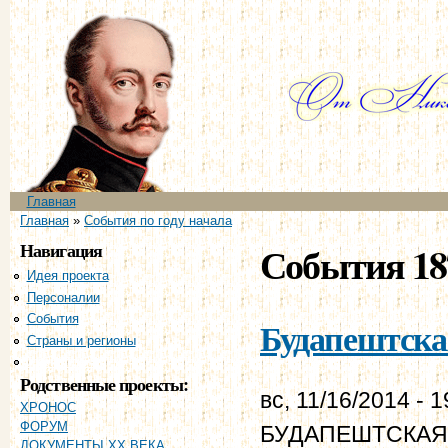
Пе
ос
со
Главное меню
Главная
Вы здесь
Главная
»
События по году начала
Навигация
События 18
Идея проекта
Персоналии
События
Будапештская
Страны и регионы
Хронология
Родственные проекты:
вс, 11/16/2014 - 1
ХРОНОС
ФОРУМ
БУДАПЕШТСКАЯ К
ДОКУМЕНТЫ XX ВЕКА