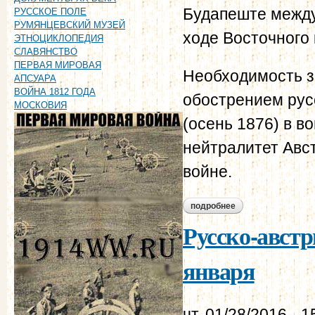
Будапеште между 
РУССКОЕ ПОЛЕ
РУМЯНЦЕВСКИЙ МУЗЕЙ
ходе Восточного 
ЭТНОЦИКЛОПЕДИЯ
СЛАВЯНСТВО
ПЕРВАЯ МИРОВАЯ
Необходимость з
АПСУАРА
ВОЙНА 1812 ГОДА
обострением рус
МОСКОВИЯ
(осень 1876) в в
нейтралитет Авс
войне.
подробнее
о будапештская кон
Русско-австр
января
чт, 01/28/2016 - 1