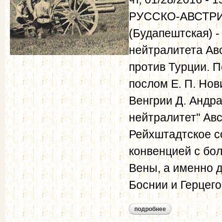
РУССКО-АВСТРИ
(Будапештская) -
нейтралитета Ав
против Турции. П
послом Е. П. Но
Венгрии Д. Андр
нейтралитет" Авс
Рейхштадтское с
конвенцией с бо
Вены, а именно 
Боснии и Герцег
подробнее
о русско-австрийс