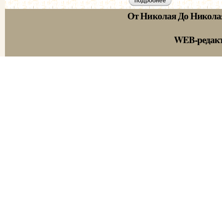
подробнее
о из дневника 55-г
От Николая До Никола
WEB-редак