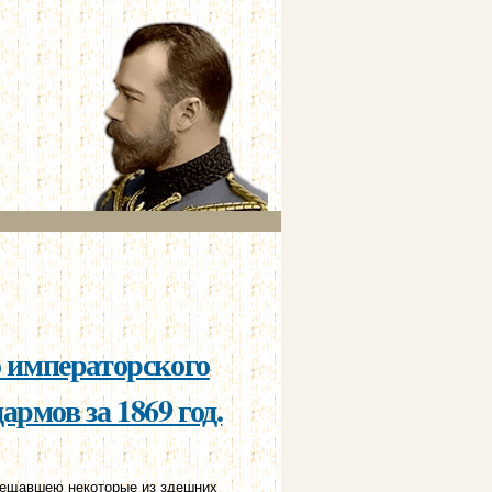
о императорского
рмов за 1869 год.
сещавшею некоторые из здешних