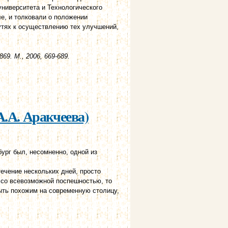
ниверситета и Технологического
ле, и толковали о положении
утях к осуществлению тех улучшений,
69. М., 2006, 669-689.
ичества канцелярии и корпуса жандармов
А.А. Аракчеева)
ург был, несомненно, одной из
ечение нескольких дней, просто
 со всевозможной поспешностью, то
ыть похожим на современную столицу,