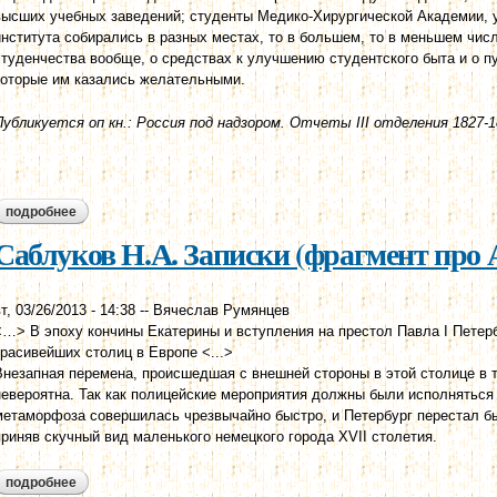
высших учебных заведений; студенты Медико-Хирургической Академии, у
института собирались в разных местах, то в большем, то в меньшем чис
студенчества вообще, о средствах к улучшению студентского быта и о п
которые им казались желательными.
Публикуется оп кн.: Россия под надзором. Отчеты III отделения 1827-18
подробнее
о отчет о действиях iii отделения вашего императорского вел
за 1869 год.
Саблуков Н.А. Записки (фрагмент про 
т, 03/26/2013 - 14:38
--
Вячеслав Румянцев
<…> В эпоху кончины Екатерины и вступления на престол Павла I Петерб
красивейших столиц в Европе <...>
Внезапная перемена, происшедшая с внешней стороны в этой столице в т
невероятна. Так как полицейские мероприятия должны были исполняться
метаморфоза совершилась чрезвычайно быстро, и Петербург перестал б
приняв скучный вид маленького немецкого города XVII столетия.
подробнее
о саблуков н.а. записки (фрагмент про а.а. аракчеева)