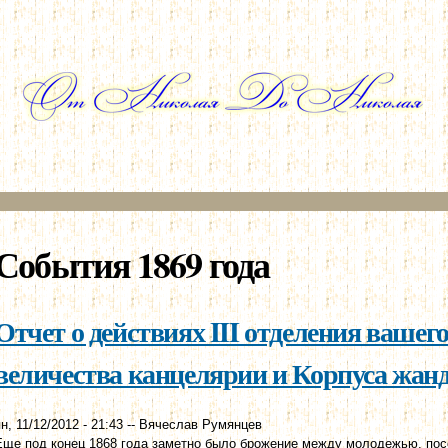
Перейти к
основному
содержанию
События 1869 года
Отчет о действиях III отделения вашег
величества канцелярии и Корпуса жанда
н, 11/12/2012 - 21:43
--
Вячеслав Румянцев
Еще под конец 1868 года заметно было брожение между молодежью, по