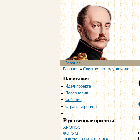
Главное меню
Главная
Вы здесь
Главная
»
События по году начала
Навигация
Идея проекта
Персоналии
События
Страны и регионы
Хронология
Родственные проекты:
ХРОНОС
п
ФОРУМ
ДОКУМЕНТЫ XX ВЕКА