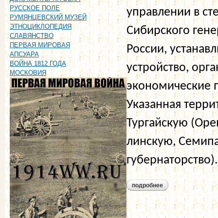
РУССКОЕ ПОЛЕ
управлении в ст
РУМЯНЦЕВСКИЙ МУЗЕЙ
ЭТНОЦИКЛОПЕДИЯ
Сибирского гене
СЛАВЯНСТВО
ПЕРВАЯ МИРОВАЯ
России, устанав
АПСУАРА
ВОЙНА 1812 ГОДА
устройство, орг
МОСКОВИЯ
экономические п
Указанная терри
Тургайскую (Оре
линскую, Семипа
губернаторство).
подробнее
о степное положен