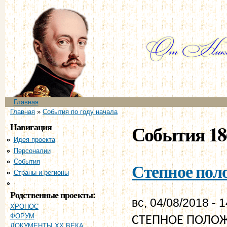
Пе
ос
со
Главное меню
Главная
Вы здесь
Главная
»
События по году начала
Навигация
События 18
Идея проекта
Персоналии
События
Степное поло
Страны и регионы
Хронология
Родственные проекты:
вс, 04/08/2018 - 
ХРОНОС
ФОРУМ
СТЕПНОЕ ПОЛОЖЕ
ДОКУМЕНТЫ XX ВЕКА