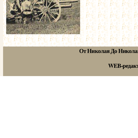
От Николая До Никола
WEB-редак