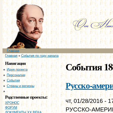
Пе
ос
со
Главное меню
Главная
Вы здесь
Главная
»
События по году начала
Навигация
События 18
Идея проекта
Персоналии
События
Русско-амери
Страны и регионы
Хронология
Родственные проекты:
чт, 01/28/2016 - 1
ХРОНОС
ФОРУМ
РУССКО-АМЕРИК
ДОКУМЕНТЫ XX ВЕКА