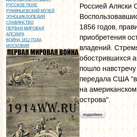
Россией Аляски 
РУССКОЕ ПОЛЕ
РУМЯНЦЕВСКИЙ МУЗЕЙ
Воспользовавшис
ЭТНОЦИКЛОПЕДИЯ
СЛАВЯНСТВО
1856 годов, пра
ПЕРВАЯ МИРОВАЯ
АПСУАРА
приобретения ос
ВОЙНА 1812 ГОДА
МОСКОВИЯ
владений. Стрем
обострившихся ан
пошло навстречу 
передала США "в
на американском
острова".
подробнее
о русско-американ