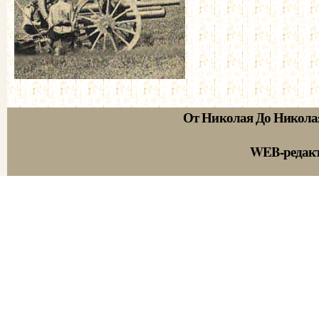
От Николая До Никола
WEB-редак