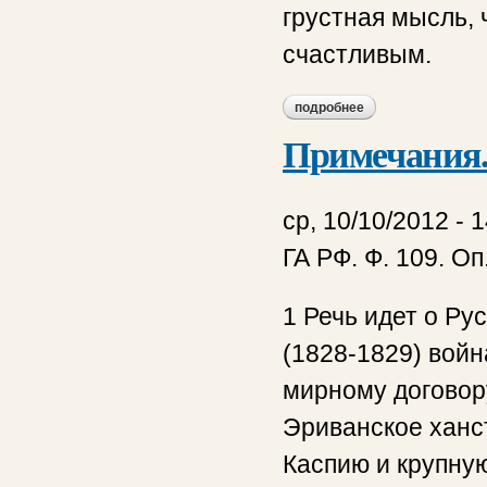
грустная мысль,
счастливым.
подробнее
о о расположении 
Примечания
ср, 10/10/2012 - 
ГА РФ. Ф. 109. Оп.
1 Речь идет о Ру
(1828-1829) войн
мирному договор
Эриванское ханст
Каспию и крупну