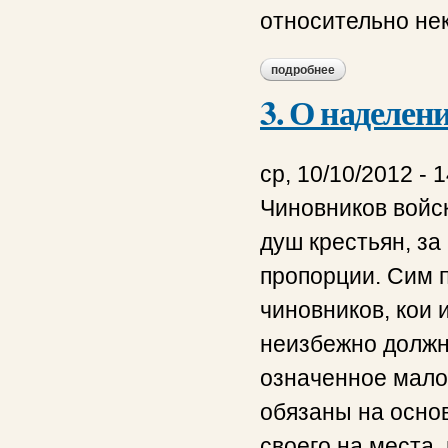
относительно не
подробнее
о о некоторых час
3. О наделен
ср, 10/10/2012 - 
Чиновников войс
душ крестьян, за
пропорции. Сим 
чиновников, кои 
неизбежно должн
означенное малое
обязаны на осно
своего на места,