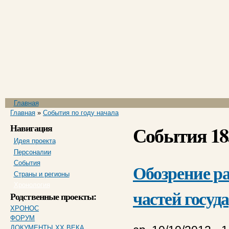
Пе
ос
со
Главное меню
Главная
Вы здесь
Главная
»
События по году начала
Навигация
События 18
Идея проекта
Персоналии
События
Обозрение р
Страны и регионы
Хронология
частей госуд
Родственные проекты:
ХРОНОС
ФОРУМ
ДОКУМЕНТЫ XX ВЕКА