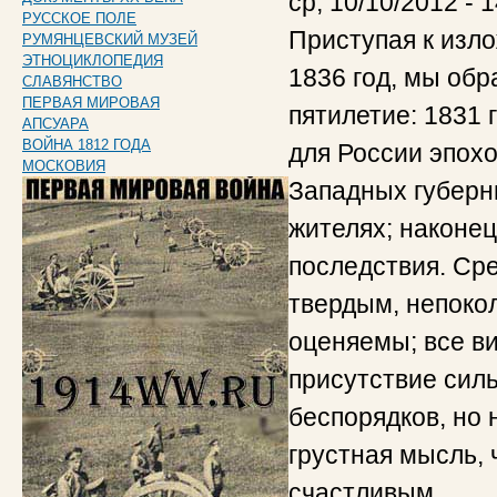
ср, 10/10/2012 - 
РУССКОЕ ПОЛЕ
Приступая к изл
РУМЯНЦЕВСКИЙ МУЗЕЙ
ЭТНОЦИКЛОПЕДИЯ
1836 год, мы об
СЛАВЯНСТВО
ПЕРВАЯ МИРОВАЯ
пятилетие: 1831 
АПСУАРА
ВОЙНА 1812 ГОДА
для России эпох
МОСКОВИЯ
Западных губерни
жителях; наконец
последствия. Сре
твердым, непоко
оценяемы; все ви
присутствие сил
беспорядков, но 
грустная мысль,
счастливым.