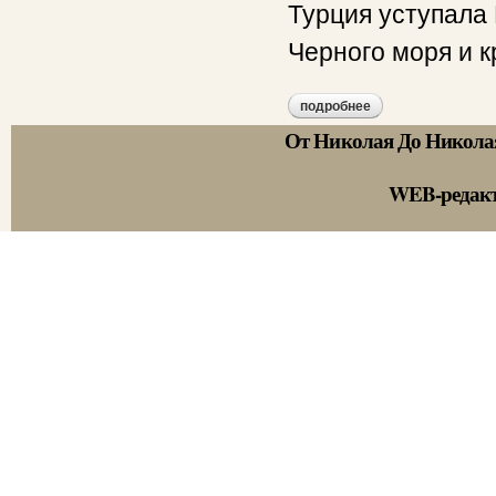
Турция уступала
Черного моря и к
подробнее
о примечания.
От Николая До Никола
WEB-редак