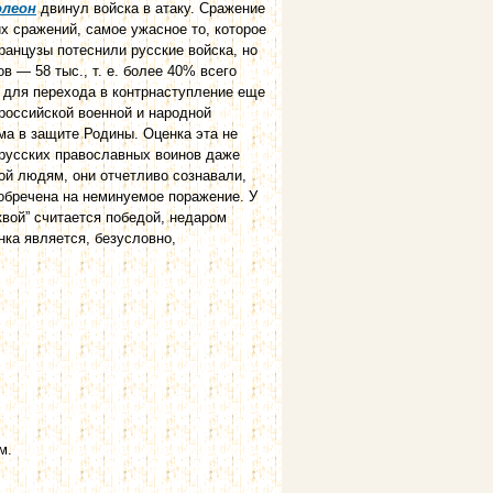
олеон
двинул войска в атаку. Сражение
х сражений, самое ужасное то, которое
ранцузы потеснили русские войска, но
в — 58 тыс., т. е. более 40% всего
я для перехода в контрнаступление еще
 российской военной и народной
ма в защите Родины. Оценка эта не
 русских православных воинов даже
ой людям, они отчетливо сознавали,
обречена на неминуемое поражение. У
квой” считается победой, недаром
нка является, безусловно,
м.