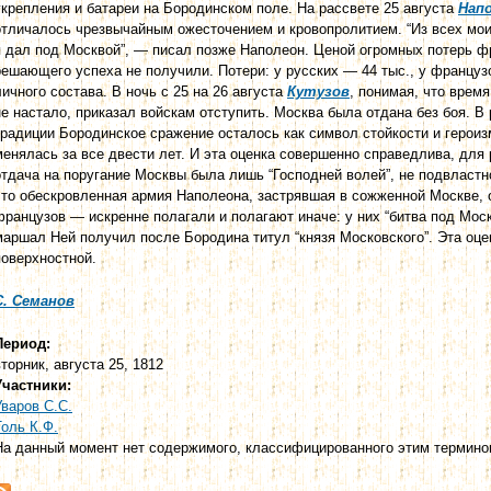
укрепления и батареи на Бородинском поле. На рассвете 25 августа
Нап
отличалось чрезвычайным ожесточением и кровопролитием. “Из всех мои
я дал под Москвой”, — писал позже Наполеон. Ценой огромных потерь ф
решающего успеха не получили. Потери: у русских — 44 тыс., у французо
личного состава. В ночь с 25 на 26 августа
Кутузов
, понимая, что врем
не настало, приказал войскам отступить. Москва была отдана без боя. В
традиции Бородинское сражение осталось как символ стойкости и героиз
менялась за все двести лет. И эта оценка совершенно справедлива, для
отдача на поругание Москвы была лишь “Господней волей”, не подвластн
что обескровленная армия Наполеона, застрявшая в сожженной Москве, 
французов — искренне полагали и полагают иначе: у них “битва под Мос
маршал Ней получил после Бородина титул “князя Московского”. Эта оце
поверхностной.
С.
Семанов
Период:
вторник, августа 25, 1812
Участники:
Уваров С.С.
Толь К.Ф.
На данный момент нет содержимого, классифицированного этим термино