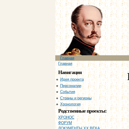
Главное меню
Главная
Вы здесь
Главная
Навигация
Идея проекта
Персоналии
События
Страны и регионы
Хронология
Родственные проекты:
ХРОНОС
ФОРУМ
ДОКУМЕНТЫ XX ВЕКА