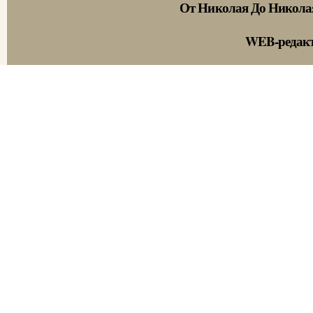
От Николая До Никола
WEB-редак