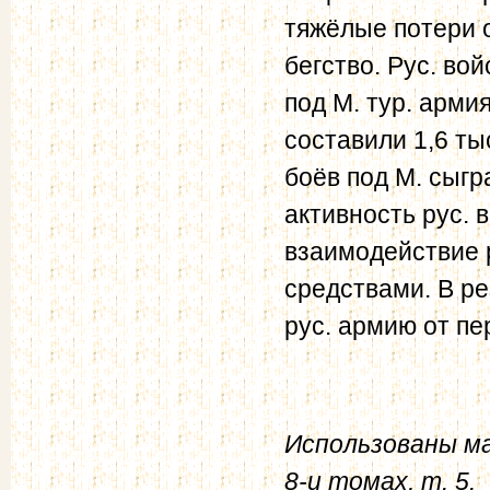
тяжёлые потери о
бегство. Рус. во
под М. тур. армия
составили 1,6 т
боёв под М. сыгр
активность рус. 
взаимодействие 
средствами. В ре
рус. армию от п
Использованы м
8-и томах, т. 5.