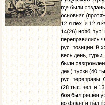
где были созданы
основная (протяж
12-я пех. и 12-я к
14(26) нояб. тур.
переправились ч
рус. позиции. В 
весь день, турки
были разгромлены
дек.) турки (40 т
рус. переправы. 
(28 тыс. чел. и 1
боя был решён ус
во фланг и тыл п