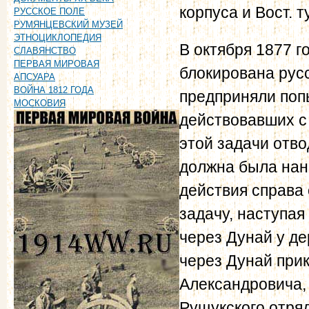
корпуса и Вост. т
РУССКОЕ ПОЛЕ
РУМЯНЦЕВСКИЙ МУЗЕЙ
ЭТНОЦИКЛОПЕДИЯ
В октября 1877 
СЛАВЯНСТВО
ПЕРВАЯ МИРОВАЯ
блокирована рус
АПСУАРА
ВОЙНА 1812 ГОДА
предприняли поп
МОСКОВИЯ
действовавших с
этой задачи отво
должна была нан
действия справа
задачу, наступая
через Дунай у де
через Дунай прик
Александровича,
Рущукского отряд