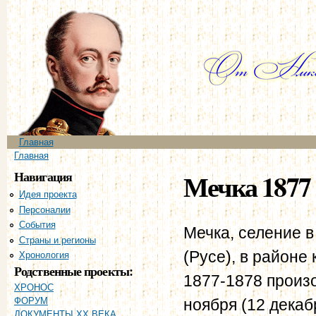
Пе
ос
со
Главное меню
Главная
Вы здесь
Главная
Навигация
Мечка 1877 
Идея проекта
Персоналии
События
Мечка, селение в
Страны и регионы
(Русе), в районе
Хронология
Родственные проекты:
1877-1878 произо
ХРОНОС
ноября (12 декаб
ФОРУМ
ДОКУМЕНТЫ XX ВЕКА