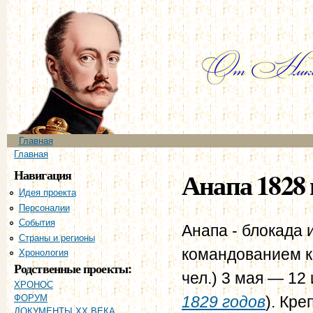
Пе
ос
со
Главное меню
Главная
Вы здесь
Главная
Навигация
Анапа 1828 
Идея проекта
Персоналии
События
Анапа - блокада 
Страны и регионы
командованием к
Хронология
Родственные проекты:
чел.) 3 мая — 12 
ХРОНОС
1829 годов
). Кр
ФОРУМ
ДОКУМЕНТЫ XX ВЕКА