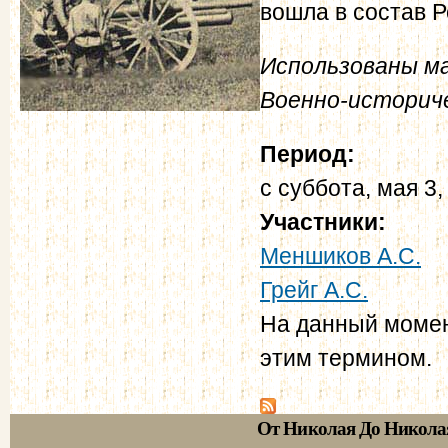
вошла в состав 
Использованы ма
Военно-историче
Период:
с
суббота, мая 3,
Участники:
Меншиков А.С.
Грейг А.С.
На данный момен
этим термином.
От Николая До Никола