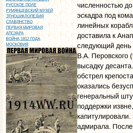
численностью до 
РУССКОЕ ПОЛЕ
РУМЯНЦЕВСКИЙ МУЗЕЙ
эскадра под кома
ЭТНОЦИКЛОПЕДИЯ
СЛАВЯНСТВО
линейных корабле
ПЕРВАЯ МИРОВАЯ
АПСУАРА
доставила к Ана
ВОЙНА 1812 ГОДА
следующий день 
МОСКОВИЯ
В.А. Перовского 
высадку десанта
обстрел крепоста
оказались безус
генеральный штур
поддержки извне,
капитулировали. 
адмирала. После