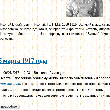
Николай Михайлович (Николай, Н., Н.М.), 1859-1919, Великий князь, ста
Николаевича, генерал-адъютант, генерал от инфантерии, историк, директо
Петербурге. Масон, член тайного французского общества "Биксио". Уби
крепости.
5 марта 1917 года
т, 09/01/2017 - 12:03
--
Вячеслав Румянцев
5 марта. Я позвонила великому князю Николаю Михайловичу и попрос
Царское Село
. Его ответ был: «Подождите еще несколько дней, сейчас 
дела». Сегодня положение, кажется, проясняется. Новые министры при
опасна и кровожадна, не удовлетворена отречением Государя, она жажд
подробнее
о 5 марта 1917 года