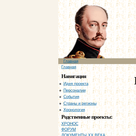
Главное меню
Главная
Вы здесь
Главная
Навигация
Идея проекта
Персоналии
События
Страны и регионы
Хронология
Родственные проекты:
ХРОНОС
ФОРУМ
ДОКУМЕНТЫ XX ВЕКА