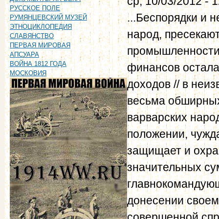
ср, 10/03/2012 - 
РУССКОЕ ПОЛЕ
...Беспорядки и 
РУМЯНЦЕВСКИЙ МУЗЕЙ
ЭТНОЦИКЛОПЕДИЯ
народ, пресекаю
СЛАВЯНСТВО
ПЕРВАЯ МИРОВАЯ
промышленности, 
АПСУАРА
ВОЙНА 1812 ГОДА
финансов осталас
МОСКОВИЯ
доходов // в неи
весьма обширных,
варварских наро
положении, чужда
защищает и охра
значительных сум
главнокомандующи
донесении своем
совершенной спра