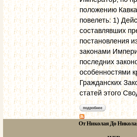
положению Кавка
повелеть: 1) Дей
составлявших пр
постановления и
законами Империи
последних закон
особенностями кр
Гражданских Зак
статей этого Сво
подробнее
о о замене в зака
1859 г.
От Николая До Никола