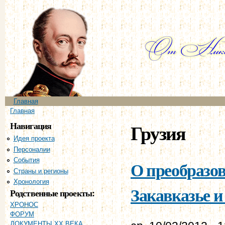
Пе
ос
со
Главное меню
Главная
Вы здесь
Главная
Навигация
Грузия
Идея проекта
Персоналии
События
О преобразо
Страны и регионы
Хронология
Закавказье и
Родственные проекты:
ХРОНОС
ФОРУМ
ДОКУМЕНТЫ XX ВЕКА