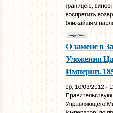
границею, винов
воспретить возвр
ближайшим насл
подробнее
о отношение гр. че
О замене в З
Уложения Ца
Империи. 185
ср, 10/03/2012 - 1
Правительствую
Управляющего Ми
Император, по п