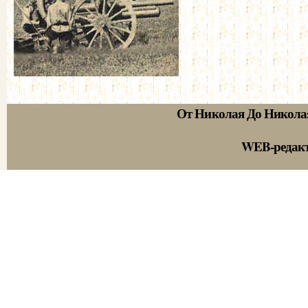
От Николая До Никола
WEB-редак