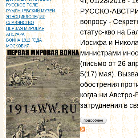
чт, 01/28/2016 - 1
РУССКОЕ ПОЛЕ
РУССКО-АВСТРИ
РУМЯНЦЕВСКИЙ МУЗЕЙ
ЭТНОЦИКЛОПЕДИЯ
вопросу - Секрет
СЛАВЯНСТВО
ПЕРВАЯ МИРОВАЯ
статус-кво на Б
АПСУАРА
ВОЙНА 1812 ГОДА
Иосифа и Николая
МОСКОВИЯ
министрами инос
(письмо от 26 апр
5(17) мая). Выз
обострения прот
когда ни Австро
затруднения в св
подробнее
о русско-австрийс