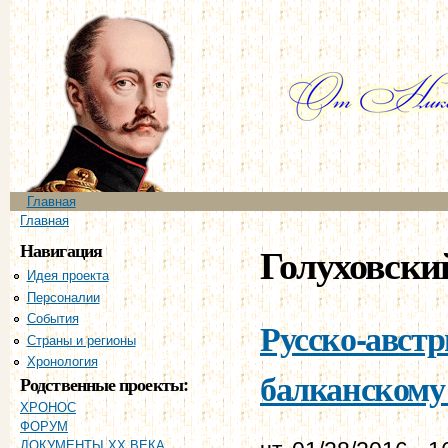
Пе
ос
со
Главное меню
Главная
Вы здесь
Главная
Навигация
Голуховски
Идея проекта
Персоналии
События
Русско-австр
Страны и регионы
Хронология
балканскому 
Родственные проекты:
ХРОНОС
ФОРУМ
ДОКУМЕНТЫ XX ВЕКА