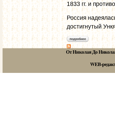
1833 гг. и проти
Россия надеялась
достигнутый Ункя
подробнее
о мюнхенгрецкие ко
От Николая До Никола
WEB-редак