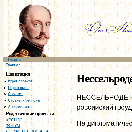
Пе
ос
со
Главное меню
Главная
Вы здесь
Главная
Навигация
Нессельроде
Идея проекта
Персоналии
События
НЕССЕЛЬРОДЕ Кар
Страны и регионы
российский госуд
Хронология
Родственные проекты:
ХРОНОС
На дипломатическ
ФОРУМ
ДОКУМЕНТЫ XX ВЕКА