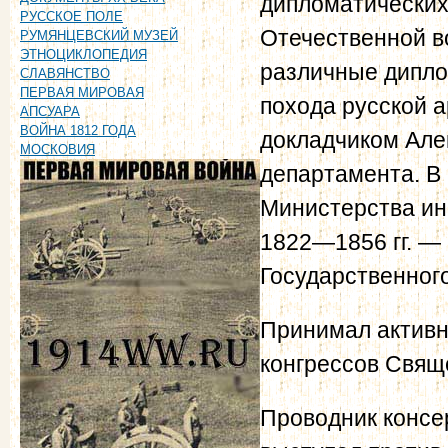
дипломатических
РУССКОЕ ПОЛЕ
Отечественной во
РУМЯНЦЕВСКИЙ МУЗЕЙ
ЭТНОЦИКЛОПЕДИЯ
различные дипло
СЛАВЯНСТВО
ПЕРВАЯ МИРОВАЯ
похода русской а
АПСУАРА
ВОЙНА 1812 ГОДА
докладчиком Але
МОСКОВИЯ
департамента. В 
Министерства ин
1822—1856 гг. — 
Государственного
Принимал активно
конгрессов Свящ
Проводник консе