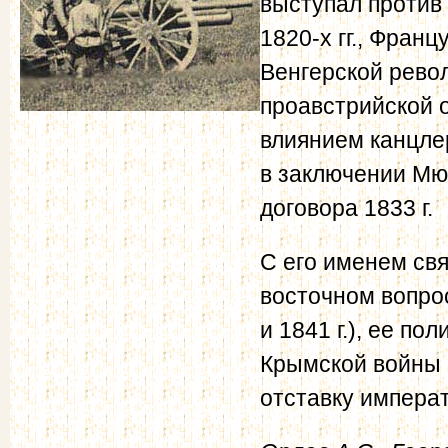
выступал против
1820-х гг., Франц
Венгерской рево
проавстрийской 
влиянием канцле
в заключении Мюн
договора 1833 г.
С его именем св
восточном вопрос
и 1841 г.), ее по
Крымской войны 1
отставку императ