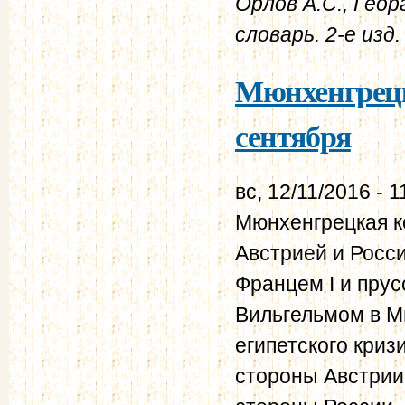
Орлов А.С., Геор
словарь. 2-е изд. 
Мюнхенгрецка
сентября
вс, 12/11/2016 - 1
Мюнхенгрецкая к
Австрией и Росси
Францем I и пру
Вильгельмом в М
египетского криз
стороны Австрии