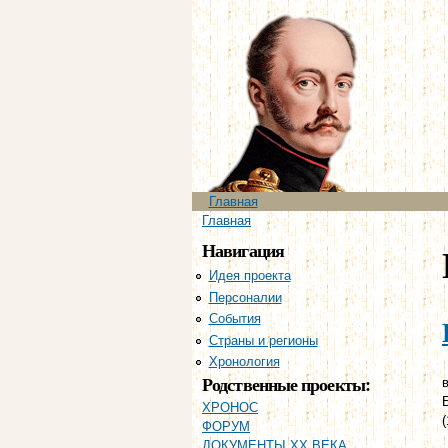
Главное меню
Главная
Вы здесь
Главная
Навигация
Идея проекта
Персоналии
События
Страны и регионы
Хронология
Родственные проекты:
в
ХРОНОС
ФОРУМ
ДОКУМЕНТЫ XX ВЕКА