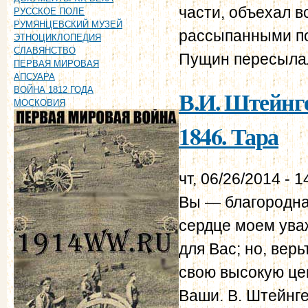
части, объехал 
РУССКОЕ ПОЛЕ
РУМЯНЦЕВСКИЙ МУЗЕЙ
рассыпанными по
ЭТНОЦИКЛОПЕДИЯ
СЛАВЯНСТВО
Пущин пересылал
ПЕРВАЯ МИРОВАЯ
АПСУАРА
В.И. Штейнге
ВОЙНА 1812 ГОДА
МОСКОВИЯ
1846. Тара
чт, 06/26/2014 - 1
Вы — благородная
сердце моем ува
для Вас; но, вер
свою высокую цен
Ваши. В. Штейнге