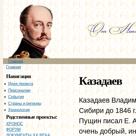
Пе
ос
со
Главное меню
Главная
Вы здесь
Главная
Навигация
Казадаев
Идея проекта
Персоналии
События
Казадаев Владим
Страны и регионы
Сибири до 1846 г.
Хронология
Родственные проекты:
Пущин писал Е. А
ХРОНОС
очень добрый, ин
ФОРУМ
ДОКУМЕНТЫ XX ВЕКА