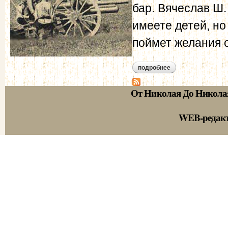
бар. Вячеслав Ш.
имеете детей, н
поймет желания 
подробнее
о в.и. штейнгейль –
От Николая До Никола
WEB-редак