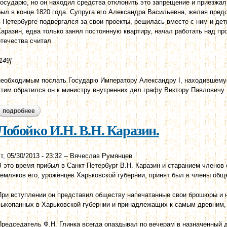
Государю, но он находил средства отклонить это запрещение и приезжал
был в конце 1820 года. Супруга его Александра Васильевна, желая предо
в Петербурге подвергался за свои проекты, решилась вместе с ним и дет
Каразин, едва только занял постоянную квартиру, начал работать над пр
отечества считал
149]
необходимым послать Государю Императору Александру I, находившемус
этим обратился он к министру внутренних дел графу Виктору Павловичу
подробнее
о лобойко и.н. в.н. каразин в приезд свой в петербург.
Лобойко И.Н. В.Н. Каразин.
т, 05/30/2013 - 23:32
--
Вячеслав Румянцев
В это время прибыл в Санкт-Петербург В.Н. Каразин и старанием членов 
земляков его, уроженцев Харьковской губернии, принят был в члены общ
При вступлении он представил обществу напечатанные свои брошюры и
выкопанных в Харьковской губернии и принадлежащих к самым древним,
Председатель Ф.Н. Глинка всегда опаздывал по вечерам в назначенный 