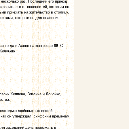
 несколько раз. Последний его приезд
хранить его от опасностей, которым он
ьми приехать на жительство в столицу.
оектами, которые он для спасения
я тогда в Ахене на конгрессе
89
. С
 Кочубею
своих Кеппена, Гевлича и Лобойко,
ества.
 несколько любопытных вещей,
 как он утверждал, скифским временам.
для заседаний день приезжать в