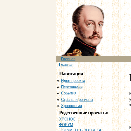
Главное меню
Главная
Вы здесь
Главная
Навигация
Идея проекта
Персоналии
События
Страны и регионы
Хронология
Родственные проекты:
ХРОНОС
ФОРУМ
ДОКУМЕНТЫ XX ВЕКА