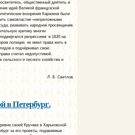
просветитель, общественный деятель и
ияние идей Великой французской
олитические воззрения Каразина были
ичить самовластие «непреложными
 суда, развивать народное просвещение,
ительную критику многих
подвергался репрессиям: в 1820 на
ором полиции, не имел права жить в
глядов и подчёркивал свою
права считал недопустимой.
 сельского и лесного хозяйства и
Л. Б. Светлов.
й в Петербург.
ревне своей Кручике в Харьковской
рбург за его проекты, подаваемые