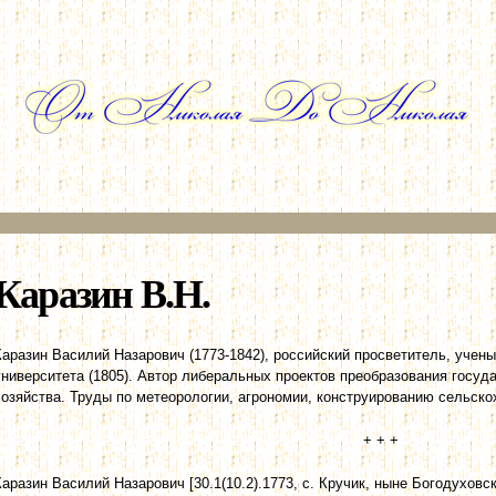
Перейти к
основному
содержанию
Каразин В.Н.
Каразин Василий Назарович (1773-1842), российский просветитель, учен
университета (1805). Автор либеральных проектов преобразования госуда
хозяйства. Труды по метеорологии, агрономии, конструированию сельско
+ + +
Каразин Василий Назарович [30.1(10.2).1773, с. Кручик, ныне Богодуховс