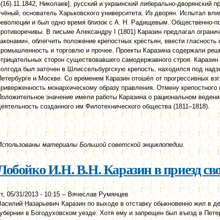
4(16).11.1842, Николаев], русский и украинский либерально-дворянский 
учёный, основатель Харьковского университета. Из дворян. Испытал вл
революции и был одно время близок с А. Н. Радищевым. Общественно-п
противоречивы. В письме Александру I (1801) Каразин предлагал огран
законами», облегчить положение крепостных крестьян, ввести гласность
промышленность и торговлю и прочее. Проекты Каразина содержали реш
отрицательных сторон существовавшего самодержавного строя. Каразин 
полгода был заточен в Шлиссельбургскую крепость, находился под надз
Петербурге и Москве. Со временем Каразин отошёл от прогрессивных вз
приверженность монархическому образу правления. Отмену крепостного 
Положительное значение имели работы Каразина о рациональном ведении
деятельность созданного им Филотехнического общества (1811‒1818).
Использованы материалы Большой советской энциклопедии.
Лобойко И.Н. В.Н. Каразин в приезд сво
т, 05/31/2013 - 10:15
--
Вячеслав Румянцев
Василий Назарьевич Каразин по выходе в отставку обыкновенно жил в де
губернии в Богодуховском уезде. Хотя ему и запрещен был въезд в Пете